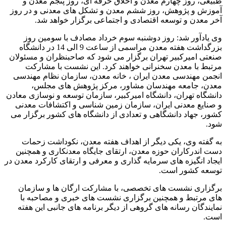
طبیعی، روز چهارم معدن و اخلاق حرفه ای، روز پنجم معدن و
آموزش و پژوهش، روز ششم معدن و تشکل های معدنی و در روز
آخر معدن و توسعه اقتصادی و اجتماعی برگزار خواهد شد.
وی یادآور شد: روز دوشنبه سوم خرداد مصادف با سومین روز
بزرگداشت هفته معدن مراسمی از ساعت 9 الی 14 در دانشگاه
صنعتی امیرکبیر تهران برگزار می شود که صاحبنظران و مسئولان
مرتبط با معدن سخنرانی خواهند کرد. این نشست با مشارکت
انجمن مهندسی معدن ایران ، خانه معدن، سازمان نظام مهندسی
معدن، جامعه مهندسان مشاور، مرکز پژوهش های مجلس،
دانشگاه تهران، دانشگاه امیرکبیر، سازمان توسعه و نوسازی معادن
و صنایع معدنی ایران، سازمان زمین شناسی و اکتشافات معدنی
کشور، جهاد دانشگاهی و تعدادی از دانشگاه های کشور برگزار می
شود.
به گفته وی، یکی دیگر از اهداف هفته معدن، نکوداشت زحمات
دست اندرکاران حوزه معدن، ارتقای جایگاه معدنکاری و همچنین
ایجاد انگیزه های سرمایه گذاری و معرفی و ارتقای کارکرد معدن در
توسعه کشور است.
برگزاری نشست های تخصصی، با مشارکت ارگان ها و سازمان
های مرتبط و همچنین برگزاری نشست های خبری و مصاحبه با
نمایندگان رسانه های گروهی از دیگر برنامه های جانبی این هفته
است.