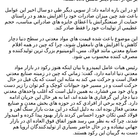
او در اين باره ادامه داد: از سويي ديگر طي دو سال اخير اين عوامل
باعث شد چين ميزان صادرات خود را افزايش بدهد و در راستاي
حمايت از صنعتگرانش با اعطاي جايزه هاي صادراتي مناسب، حجم
عظيمي از توليدات خود را فقط صادر کند.
اين موضوع باعث شده قيمت هاي مواد معدني در سطح دنيا دچار
کاهش يا افزايش هاي نامعقول شوند، چرا که چين در همه اقلام
صنايع معدني مانند فولاد، مس، آلومينيوم بزرگ ترين توليدکننده و
مصرف کننده محسوب مي شود.
رئيس هيات عامل ايميدرو با بيان اينکه هنوز رکود در بازار مواد
معدني دنيا ادامه دارد، گفت: زماني که چين در زمينه صنايع معدني
فعال است و حرکت مي کند به مثابه اين است که يک فيل در حال
حرکت است و در مسير خود حيوانات کوچک و کم توان را زير دست
و پاي خود مي فشارد. به همين دليل است که اغلب واحدهاي معدني
دنيا دچار اين گرفتاري ها شده اند، اما به هر حال اين جريان ادامه
دارد. گرچه برخي از افرادي که در حوزه هاي بخش معدن و صنايع
معدني فعال بوده اند، به دليل اينکه در اين مدت بازار سنگ آهن و
فولاد کمي تکان خورد احساس کردند بازار بهبود پيدا کرده و اميدوار
شدند، چرا که به نظر مي رسد هنوز اتفاق فوق العاده اي در بازار
جهاني نيفتاده و در حال حاضر بسياري از توليدکنندگان اروپا هم
دست به گريبان اين رکود هستند.