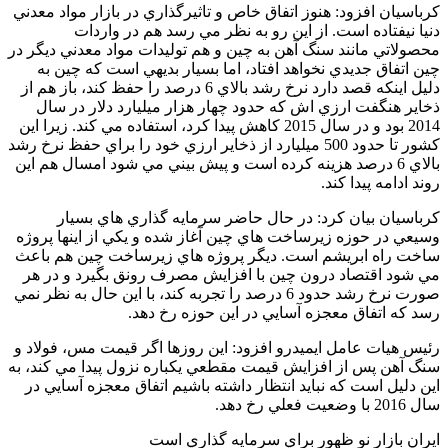
کرباسيان افزود: هنوز اتفاق خاص و تاثيرگذاري در بازار مواد معدني
دنيا نيفتاده است. از اين رو به نظر مي رسد هم در واردات
محصولاتي مانند سنگ آهن به چين و هم توليدات مواد معدني ديگر در
چين اتفاق جديدي نخواهد افتاد، اما بسيار بديهي است که چين به
دليل اينکه قصد دارد نرخ رشد بالاي 6 درصد را حفظ کند، باز هم از
ذخاير هنگفت ارزي اش که حدود چهار هزار ميليارد دلار در سال
2014 بود و در سال 2015 کاهش پيدا کرد، استفاده مي کند. زيرا اين
کشور تا حدود 500 ميليارد از ذخاير ارزي خود را براي حفظ نرخ رشد
بالاي 6 درصد هزينه کرده است و پيش بيني مي شود امسال هم اين
روند ادامه پيدا کند.
کرباسيان بيان کرد: در حال حاضر سرمايه گذاري هاي بسيار
وسيعي در حوزه زيرساخت هاي چين آغاز شده و يکي از اينها پروژه
ساخت راه ابريشم است. ديگر پروژه هاي زيرساخت چين هم باعث
مي شود اقتصاد درون چين با افزايش مصرف رونق بگيرد و در هر
صورت نرخ رشد حدود 6 درصد را تجربه کند، با اين حال به نظر نمي
رسد که اتفاق معجزه آسايي در اين حوزه رخ دهد.
رئيس هيات عامل ايميدرو افزود: اين روزها اگر قيمت مس، فولاد و
سنگ آهن پس از افزايش قيمت مقطعي يکباره نزول پيدا مي کند، به
اين دليل است که نبايد انتظار داشته باشيم اتفاق معجزه آسايي در
سال 2016 با وضعيت فعلي رخ دهد.
ايران بازار نو ظهور براي سرمايه گذاري است