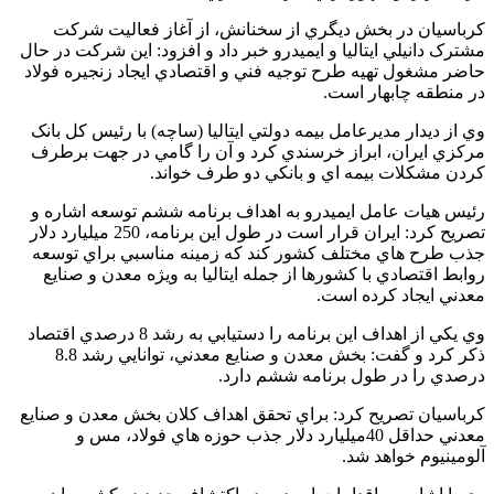
کرباسيان در بخش ديگري از سخنانش، از آغاز فعاليت شرکت
مشترک دانيلي ايتاليا و ايميدرو خبر داد و افزود: اين شرکت در حال
حاضر مشغول تهيه طرح توجيه فني و اقتصادي ايجاد زنجيره فولاد
در منطقه چابهار است.
وي از ديدار مديرعامل بيمه دولتي ايتاليا (ساچه) با رئيس کل بانک
مرکزي ايران، ابراز خرسندي کرد و آن را گامي در جهت برطرف
کردن مشکلات بيمه اي و بانکي دو طرف خواند.
رئيس هيات عامل ايميدرو به اهداف برنامه ششم توسعه اشاره و
تصريح کرد: ايران قرار است در طول اين برنامه، 250 ميليارد دلار
جذب طرح هاي مختلف کشور کند که زمينه مناسبي براي توسعه
روابط اقتصادي با کشورها از جمله ايتاليا به ويژه معدن و صنايع
معدني ايجاد کرده است.
وي يکي از اهداف اين برنامه را دستيابي به رشد 8 درصدي اقتصاد
ذکر کرد و گفت: بخش معدن و صنايع معدني، توانايي رشد 8.8
درصدي را در طول برنامه ششم دارد.
کرباسيان تصريح کرد: براي تحقق اهداف کلان بخش معدن و صنايع
معدني حداقل 40ميليارد دلار جذب حوزه هاي فولاد، مس و
آلومينيوم خواهد شد.