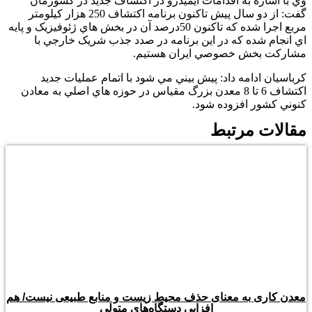
وي با اشاره به اقدامات ايميدرو در اکتشاف جديد در کشورمان
گفت: از دو سال پيش تاکنون برنامه اکتشاف 250 هزار کيلومتر
مربع اجرا شده که تاکنون 50درصد آن در بخش هاي ژئوفيزيک و پايه
اي انجام شده که در اين برنامه در صدد جذب شريک خارجي با
مشارکت بخش خصوصي ايران هستيم.
کرباسيان ادامه داد: پيش بيني مي شود با اتمام عمليات جديد
اکتشاف 6 تا 8 معدن بزرگ مقياس در حوزه هاي اصلي به معادن
کنوني کشور افزوده شود.
مقالات مرتبط
معدن کاری به معنای حذف محیط زیست و منابع طبیعی نیست/ هم
افزایی دستگاه‌های متولی