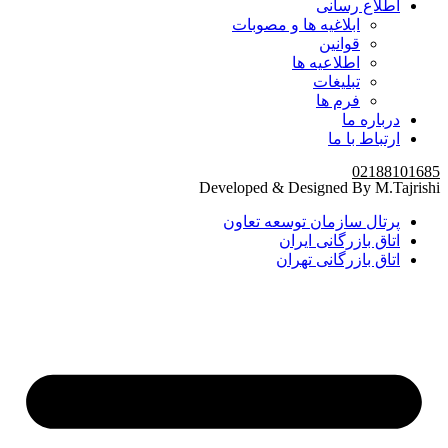
اطلاع رسانی
ابلاغیه ها و مصوبات
قوانین
اطلاعیه ها
تبلیغات
فرم ها
درباره ما
ارتباط با ما
02188101685
Developed & Designed By M.Tajrishi
پرتال سازمان توسعه تعاون
اتاق بازرگانی ایران
اتاق بازرگانی تهران