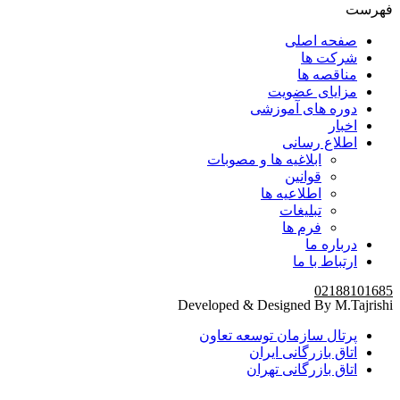
فهرست
صفحه اصلی
شرکت ها
مناقصه ها
مزایای عضویت
دوره های آموزشی
اخبار
اطلاع رسانی
ابلاغیه ها و مصوبات
قوانین
اطلاعیه ها
تبلیغات
فرم ها
درباره ما
ارتباط با ما
02188101685
Developed & Designed By M.Tajrishi
پرتال سازمان توسعه تعاون
اتاق بازرگانی ایران
اتاق بازرگانی تهران