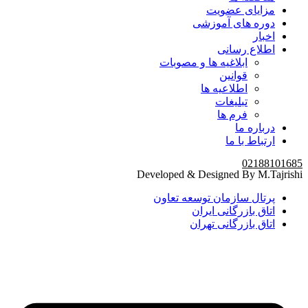
مزایای عضویت
دوره های آموزشی
اخبار
اطلاع رسانی
ابلاغیه ها و مصوبات
قوانین
اطلاعیه ها
تبلیغات
فرم ها
درباره ما
ارتباط با ما
02188101685
Developed & Designed By M.Tajrishi
پرتال سازمان توسعه تعاون
اتاق بازرگانی ایران
اتاق بازرگانی تهران