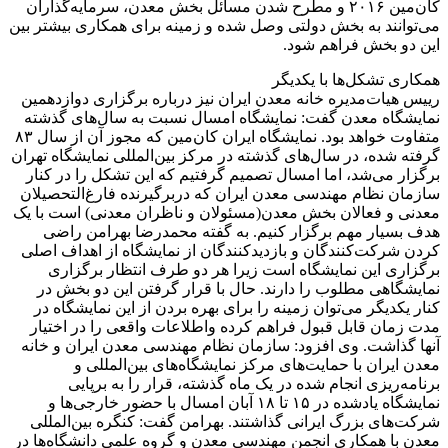
کان‌مین ۲۰۱۶ و مطرح شدن مسائل بخش معدن، سرمایه‌گذاران
می‌توانند به بخش دولتی وصل شده و زمینه برای همکاری بیشتر بین
این دو بخش فراهم شود.
همکاری تشکل‌ها با یکدیگر
رییس هیات‌مدیره خانه معدن ایران نیز درباره برگزاری دوازدهمین
نمایشگاه معدن گفت: نمایشگاه امسال نسبت به سال‌های گذشته
متفاوت خواهد بود. نمایشگاه ایران کان‌مین که مجوز آن از سال ۸۳
گرفته شده، در سال‌های گذشته در مرکز بین‌المللی نمایشگاه تهران
برگزار می‌شد، اما امسال تصمیم گرفتیم که این تشکل را در کنار
سازمان نظام مهندسی معدن ایران که دربرگیرنده فارغ‌التحصیلان
معدنی و فعالان بخش معدن(مسئولان و ناظران معدنی) است با یک
هدف بسیار مهم برگزار کنیم. به گفته محمدرضا بهرامن راضی
کردن شرکت‌کنندگان و بازدیدکنندگان از نمایشگاه از اهداف اصلی
برگزاری این نمایشگاه است زیرا هر دو طرف انتظار برگزاری
نمایشگاهی مطلوب را دارند. حال با قرار گرفتن این دو بخش در
کنار یکدیگر می‌توان زمینه را برای بهره بردن از این نمایشگاه در
مدت زمان قابل قبول فراهم کرده واطلاعات واقعی را در اختیار
آنها گذاشت. وی افزود: سازمان نظام مهندسی معدن ایران و خانه
معدن ایران با حمایت‌های مرکز نمایشگاه‌های بین‌المللی و
برنامه‌ریزی انجام شده در یک ماه گذشته، قرار را به برپایی
نمایشگاه یادشده در ۱۵ تا ۱۸ آبان امسال با حضور خارجی‌ها و
شرکت‌های بزرگ ایرانی گذاشتند. بهرامن گفت: کنگره بین‌المللی
معدن با همکاری انجمن مهندسی معدن و گروه علمی دانشگاه‌ها در