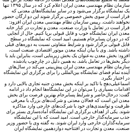
سازمان نظام مهندسی معدن ایران اعلام کرد که در سال ۱۳۹۵ تنها
یک نمایشگاه برگزار می‌شود و در سایر نمایشگاه‌های معدنی که
قرار است از سوی بخش خصوصی برگزار شوند این دو ارگان حضور
نخواهند داشت. رییس سازمان نظام مهندسی معدن ایران افزود:
قرار است در تعامل با وزارت صنعت، معدن و تجارت در کنار خانه
معدن ایران نمایشگاه خوب و قابل قبولی برپا کنیم. حال از آنجایی
که در دوران پسابرجام هستیم، امید است که نمایشگاه در سطح
قابل قبولی برگزار شود و شرایط متفاوتی نسبت به دوره‌های قبلی
داشته باشد. وی با بیان اینکه معدن موتور اقتصادی صنعت است،
افزود: بخش معدن به‌عنوان یک بخش زیربنایی است، بنابراین باید با
دیگر بخش‌ها در تعامل باشد. به همین دلیل در چارچوب یادشده
سازمان نظام مهندسی معدن ایران پیش‌بینی می‌کند در سال‌های
آینده تمام فضای نمایشگاه بین‌المللی را برای برگزاری این نمایشگاه
در اختیار بگیرد.
اسماعیلی‌دهج با تاکید بر اینکه بخش معدن جنبه تجاری بالایی دارد و
اقدامات بسیاری را می‌توان در این نمایشگاه‌ها انجام داد در ادامه
گفت: درحال‌حاضر و شرایط پسابرجام بهترین فرصت برای بخش
معدن این است که فعالان معدنی و شرکت‌های بزرگ با معرفی
ظرفیت و توانمندی‌های خود با شرکت‌های خارجی وارد مذاکره
شوند. یکی از اهداف برگزاری این نمایشگاه آماده‌سازی بستر برای
جذب سرمایه‌گذار خارجی است. امید است که با این نمایشگاه
سرمایه‌گذاران خارجی وارد ایران شوند. به گفته وی با حضور وزیر
صنعت، معدن و تجارت در افتتاحیه دوازدهمین نمایشگاه ایران