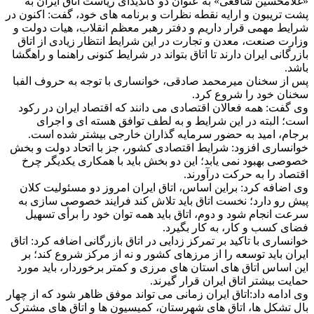
«غلامحسین شافعی» به عنوان دو کاندیدای ریاست اتاق ایران به
پشت تریبون و ارایه نقطه نظرات و برنامه های خود، گفت: اکنون در
شرایط مهمی قرار داریم و دفتر رهبر معظم انقلاب، هیات دولت و
وزارت صنعت، معدن و تجارت در این شرایط انتظار زیادی از اتاق
بازرگانی ایران دارند تا اتاق بتواند در شرایط کنونی راهنما و راهگشا
باشد.
پس از سخنان میرمحمد صادقی، خوانساری با توجه به حروف الفبا
سخنان خود را شروع کرد.
وی گفت: همه فعالان اقتصادی می دانند که اقتصاد ایران در رکود
است؛ البته در این شرایط و به لطف توافق هسته ای و اجرای
برجام، امید به حضور سرمایه گذاران خارجی بیشتر شده است.
خوانساری افزود: شرایط اقتصادی کشور، جز با اتحاد دولت و بخش
خصوصی بهبود نمی یابد؛ این دو بخش باید با همکاری یکدیگر چرخ
اقتصاد را به حرکت درآورند.
وی اضافه کرد: براین اساس، اتاق ایران امروز دو مسئولیت کلان
پیش رو دارد؛ نخست اتاق باید تلاش کند فرایند خصوصی سازی به
سرعت انجام شود و دوم، اتاق باید همه توان خود را برأی تسهیل
فضای کسب و کار، به کار بگیرد.
خوانساری با تاکید بر تمرکز زدایی در اتاق بازرگانی اضافه کرد: اتاق
ایران باید توسعه را از مرزهای کشور و نه از مرکز شروع کند؛ بر
این اساس اتاق های استان های مرزی و کمتر برخوردار، باید مورد
حمایت بیشتر اتاق ایران قرار گیرند.
وی ادامه داد:اتاق ایران زمانی می تواند موفق ظاهر شود که از چهار
بال تشکل ها، اتاق های شهرستان، کمیسیون ها و اتاق های مشترک