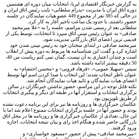
به گزارش خبرنگار اقتصادی ایرنا، انتخابات میان دوره ای هشتمین
دوره اتاق ایران با مدیریت «پدرام سلطانی» نایب رئیس اتاق ایران و
در حالی که 385 نفر از مجموع 449 عضو هیات نمایندگان در جلسه
حضور داشتند، با حدود یک ساعت تاخیر آغاز به کار کرد.
سلطانی بعد از رسمی شدن مراسم، جلسه را به «علا میرمحمد
صادقی» به عنوان رئیس سِنی اتاق سپرد تا انتخابات، توسط یکی از
قدیمی ترین اعضای اتاق بازرگانی مدیریت شود.
میرمحمد صادقی در ابتدای سخنان خود به رئیس سِنی شدن خود
اشاره کرد و گفت: این شناسنامه ها مربوط به دوره پیش از انقلاب
است و چندان اعتباری به آن نیست. گمان نمی کنم ریاست من 40،
50 دقیقه بیشتر ادامه داشته باشد.
سپس «سهیلا عمویی»، «فرهاد فزونی» و «محسن احتشام» به
عنوان ناظر انتخاب شدند؛ این انتخاب با صدا کردن اسم آنها توسط
اعضای هیات نمایندگان و تائید هیات نمایندگان انجام شد.
نکته قابل توجه در این مراسم، حضور نداشتن خبرنگاران در سالن
برگزاری انتخابات و استقرار آنها در طبقه ای دیگر و پیگیری انتخابات
از طریق تلویزیون بود.
عکاسان خبرگزاری ها و روزنامه ها نیز برای این برنامه دعوت نشده
بودند و حضور آنها در جلسه برگزاری انتخابات ممنوع اعلام شد اما با
این حال، تعدادی از عکاسان خبرگزاری ها و روزنامه ها در محل اتاق
بازرگانی حاضر شده و هنگام اخذ رای و بیان نتیجه انتخابات، اجازه
ورود گرفتند.
«میرمحمد صادقی» پیش از حضور «مسعود خوانساری» و