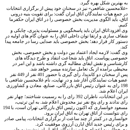
به بهترین شکل بهره گیرد.
«غلامحسین شافعی» نیز در سخنان خود پیش از برگزاری انتخابات
در جمع هیات نمایندگان اتاق ایران گفت: برای تقویت بنیه درونی
اتاق، باید الگوی مدیریت بخش خصوصی را در اتاق ایران حکفرما
کنیم.
وی افزود:اتاق ایران باید پاسخگویی و مسئولیت پذیری، چابکی و
شفاف سازی و ارتقا توان داخلی اتاق را به عنوان گام های اولیه در
دستور کار قرار دهد؛ بخش خصوصی باید صدایی رسا در جامعه پیدا
کند.
وی گفت: لازمه ایجاد اعتماد بین دولت و بخش خصوصی، بخش
خصوصی پویاست. اتاق باید شجاعت انتقاد و طرح دیدگاه های
کارشناسی و نقش ایفای مطالبه گری داشته باشد و این امر در
محیطی برآمده از یک تعامل سازنده میسر خواهد شد.
پس از سخنان دو کاندیدا، رای گیری با حضور 401 نفر از 449 نفر
عضو هیات نمایندگان آغاز شد و در نهایت، نام غلامحسین شافعی با
198 رای به عنوان رئیس اتاق بازرگانی، صنایع، معادن و کشاورزی
ایران اعلام شد.
در این انتخابات، ناظران 392 رای را به رسمیت شناختند؛ چهار نفر
رای ندادند و رای پنج نفر نیز مخدوش اعلام شد. به این ترتیب،
مسعود خوانساری که اکنون رئیس اتاق بازرگانی تهران است، با 194
رای نتوانست از اتاق تهران به اتاق ایران برود.
خوانساری در کمتر از چند ساعت از برگزاری انتخابات، پیامی صادر
و برای رئیس جدید اتاق ایارن آرزوی موفقیت کرد.
وی خطاب به اعضای هیات نمایندگان اتاق ایران نوشت: به طور