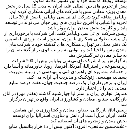
توسعه روابط گذشته خود با این کشور علاقه مندیم.
پیش از تحریم های بین المللی علیه ایران به مدت 15 سال در بخش
معدن بویژه معادن مس با شرکت های ایرانی همکاری کرده ایم.
ویلیامز اضافه کرد: شرکت ای.تی.سی ویلیامز با بیش از 30 سال
تجربه و آشنایی با آخرین فناوری های روز جهان می تواند در توسعه
پایدار و کارآمد بخش معدن ایران موثر باشد.
رییس شرکت ای.تی.سی ویلیامز گفت: این شرکت با برخورداری از
یک پیشینه طولانی همکاری با ایران، امیدوار است بزودی با تاسیس
یک دفتر محلی در تهران، همکاری های گذشته خود با شرکت های
معدن مس را احیا کند و با توانی به مراتب قوی تر از گذشته، آن را
به سایر معادن نیز گسترش دهد.
به گزارش ایرنا، شرکت ای.تی.سی ویلیامز بیش از 500 شرکت
زیرمجموعه در استرالیا، آمریکا، آفریقا، اروپا، خاورمیانه و آسیا دارد
و خدمات مشاوره ای راهبردی فنی و مهندسی در زمینه مدیریت
پسماند، مهندسی ژئوتکنیک و مدیریت آب ارایه می کند.
ایران با برخورداری از یک درصد جمعیت جهان، هفت درصد منابع
معدنی دنیا را در اختیار دارد.
همایش تجاری ایران و استرالیا چهارشنبه گذشته (هفتم مهر) در اتاق
بازرگانی، صنایع، معادن و کشاورزی ایران واقع در تهران برگزار
شد.
رییس اتاق بازرگانی، صنایع، معادن و کشاورزی در این همایش
گفت: ایران مایل است از دانش و فناوری استرالیا برای توسعه
بخش معدن و زنجیره های آن استفاده کند.
«غلامحسین شافعی» افزود: اکنون بیش از 15 هزار پتانسیل منابع