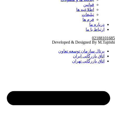
قوانین
اطلاعیه ها
تبلیغات
فرم ها
درباره ما
ارتباط با ما
02188101685
Developed & Designed By M.Tajrishi
پرتال سازمان توسعه تعاون
اتاق بازرگانی ایران
اتاق بازرگانی تهران