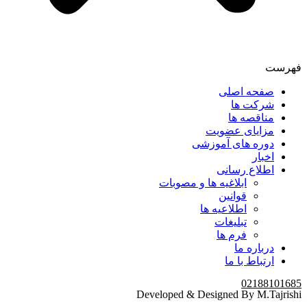
فهرست
صفحه اصلی
شرکت ها
مناقصه ها
مزایای عضویت
دوره های آموزشی
اخبار
اطلاع رسانی
ابلاغیه ها و مصوبات
قوانین
اطلاعیه ها
تبلیغات
فرم ها
درباره ما
ارتباط با ما
02188101685
Developed & Designed By M.Tajrishi