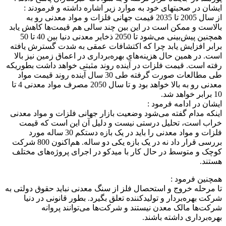
ایشان در صحبتهای خود به موارد زیر اشاره داشته و فرمودند :
از سال 2005 تا 2035 قیمت جهانی فلزات و مواد معدنی رو به
بالاست و ممکن است در این بین چند سالی هم قیمت‌ها کاهش یابد
همچنین پیش‌بینی می‌شود تا 2050 ذخایر معدنی دنیا بین 40 تا 50
برابر افزایش یابد چرا که اکتشافات عمقی به شدت گسترش یافته
است. در همین حال هزینه‌های بهره‌برداری در اعماق زمین نیز بالا
رفته است. قیمت فلزات در آینده روند مثبتی خواهد داشت بطوریکه
طی مطالعات صورت گرفته طی 30 سال آینده روند قیمت مواد
معدنی رو به بالا خواهد بود و تا سال 2050 مصرف مواد معدنی 4 تا
10 برابر خواهد شد.
ایشان در ادامه فرمود :
اینکه مدام گفته می‌شود وضعیت بازار جهانی فلزات و مواد معدنی
خراب است، تحلیل درستی نیست و دلیل آن این است که قیمت
فلزات و مواد معدنی را باید در یک بازه دستکم 30 ساله مورد
بررسی قرار داد نه در یک بازه یکی دو ساله. هم‌اکنون 800 شرکت
کوچک و متوسط در حال کار با میدکو در اجرای پروژه‌های مختلف
هستند.
همچنین فرمود :
تا مرحله خروج و استحصال فلز از سنگ معدنی نباید حقوق دولتی به
شرکت بهره‌بردار و تولیدکننده تعلق بگیرد. بطور قانونی در دنیا
شرکت‌ها مالک معدن نیستند و شرکت‌ها می‌توانند پروانه
بهره‌برداری داشته باشند.