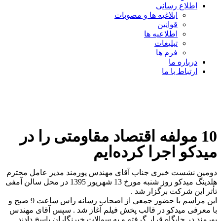
اطلاع رسانی
ابلاغیه ها و مصوبات
قوانین
اطلاعیه ها
تبلیغات
فرم ها
درباره ما
ارتباط با ما
10 مولفه اقتصاد مقاومتی را در
میدکو اجرا کرده‌ایم
دومین نشست خبری جناب آقای مهندس پورمند مدیر عامل محترم
هلدینگ میدکو روز شنبه مورخ 13 شهریور 1395 در محل سالن آمفی
تأتر این شرکت برگزار شد .
این مراسم با حضور جمعی از اصحاب رسانه راس ساعت 9 صبح و
با معرفی میدکو در قالب پخش فیلم آغاز شد . سپس آقای مهندس
پورمند در جایگاه قرار گرفته و به سوالات خبرنگاران پاسخ دادند .