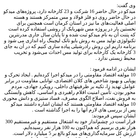
وی گفت:
میدکو در حال حاضر 16 شرکت و 23 کارخانه دارد، پروژه‌های میدکو
در حال حاضر روی دو فلز فولاد و مس متمرکز هستند و هسته
اصلی فعالیت‌های ما نیز در استان کرمان است همچنین برای
نخستین بار در پروژه مس شهربابک از روشی استفاده کرده است
که پتنت آن به نام میدکو ثبت شده و تا پایان سال جاری مدرنترین
تکنولوژی تولید مس به روش بایو تانک لیچینگ راه اندازی می شود و
برنامه داریم این روش رادرشیلی پیاده سازی کنیم که در آن به جای
3 کارخانه یک کارخانه برای تولید مس احداث می‌شود و تخریب
محیط زیستی ندارد .
ایشان در ادامه فرمود :
10 مولفه اقتصاد مقاومتی را در میدکو اجرا کرده‌ایم . ایجاد تحرک و
پویایی و بهبود شاخص های کلان اقتصادی، توانایی مقاومت در برابر
عوامل تهدید زا، تکیه بر ظرفیتهای داخلی، رویکرد جهادی، مردم
محور بودن، تأمین امنیت اقلام راهبردی و اساسی، کاهش وابستگی
به فروش نفت، اصلاح الگوی مصرف، فساد ستیزی و دانش محوری
10 مولفه اقتصاد مقاومتی هستند که ایشان اشاره داشتند میدکو
پس از بررسی های لازم آنها را به اجرا گذاشته است .
ایشان سپس فرمودند:
قرار است در چشم‌انداز خود به اشتغال مستقیم و غیرمستقیم 300
هزار نفری برسیم که هم‌اکنون به 100 هزار نفر رسیده‌ایم.
ارزش کل سرمایه‌گذاری‌های میدکو بالغ بر 5 میلیارد دلار است.