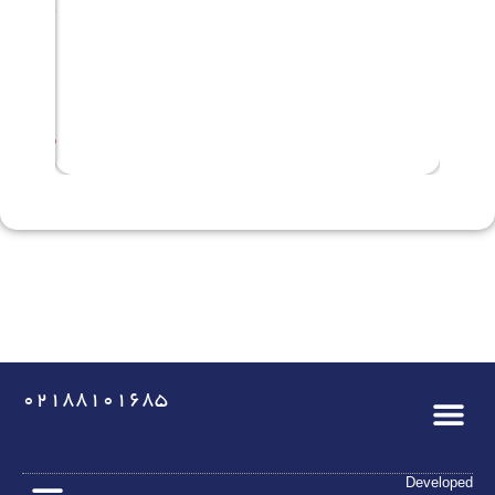
8
,
1
4
0
5
02188101685
Developed