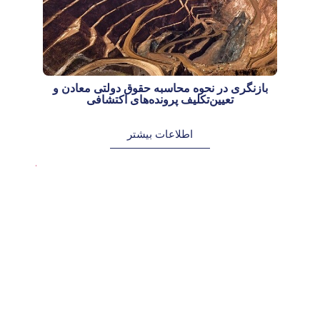
بازنگری در نحوه محاسبه حقوق دولتی معادن و
ر
تعیین‌تکلیف پرونده‌های اکتشافی
اطلاعات بیشتر
م
م
ر
ر
د
د
ا
ا
د
د
1
1
4
0
,
,
1
1
4
4
0
0