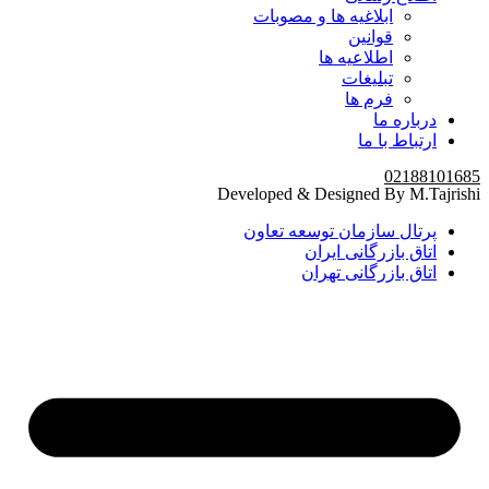
ابلاغیه ها و مصوبات
قوانین
اطلاعیه ها
تبلیغات
فرم ها
درباره ما
ارتباط با ما
02188101685
Developed & Designed By M.Tajrishi
پرتال سازمان توسعه تعاون
اتاق بازرگانی ایران
اتاق بازرگانی تهران