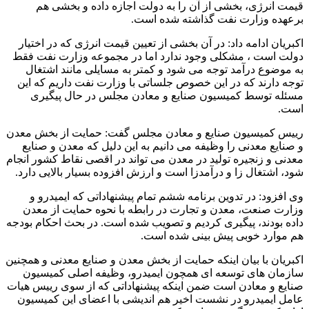
قیمت انرژی، بخشی از آن را به دولت اجازه داده و بخشی هم
برعهده وزارت نفت گذاشته شده است.
اکبریان ادامه داد: در آن بخشی از تعیین قیمت انرژی که در اختیار
دولت است ، مشکلی وجود ندارد اما در مجموعه وزارت نفت فقط
به موضوع درآمد توجه می شود و کمتر به مسایلی مانند اشتغال
توجه دارند که در این خصوص جلساتی با وزارت نفت داریم که این
مسئله توسط کمیسیون صنایع و معادن مجلس در حال پیگیری
است.
رییس کمیسیون صنایع و معادن مجلس گفت: حمایت از بخش معدن
و صنایع معدنی را وظیفه می دانیم به این دلیل که معدن و صنایع
معدنی و زنجیره تولید در معدن می تواند در اقصی نقاط کشور انجام
شود، اشتغال زا و درآمدزا است و ارزش افزوده بسیار بالایی دارد.
وی افزود: در تدوین برنامه ششم تمام پیشنهاداتی که ایمیدرو و
وزارت صنعت، معدن و تجارت در رابطه با نحوه حمایت از معدن
داده بودند، پیگیری کردیم و تصویب شده است. در بحث احکام بودجه
هم موارد خوبی پیش بینی شده است.
اکبریان با بیان اینکه حمایت از بخش معدن و صنایع معدنی و همچنین
سازمان های توسعه ای همچون ایمیدرو، وظیفه اصلی کمیسیون
صنایع و معادن است ضمن اینکه پیشنهاداتی که از سوی رییس هیات
عامل ایمیدرو در نشست اخیر هم اندیشی با اعضای این کمیسیون