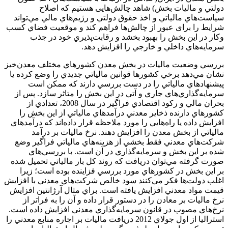
دولتي و ماليات بخش) شاهد چالش‌هایی هستیم که اصلاح
سياست‌هاي مالياتي و اخذ حقوق دولتي و رژيم‌هاي مالي مي‌تواند
شرایط را برای عبور از چالش‌ها فراهم کند و موقعيت فضاي كسب
وكار در این بخش را بهبود بخشد و رقابت‌پذيري خود در جذب
سرمايه‌هاي داخلي و خارجي را افزايش دهد.
بررسي وضعيت ماليات در بخش معدن كشورهاي مختلف معدن‌خيز
نشان مي‌دهد برخي كشورها قوانين مالياتي جديدي را وضع كرده يا
پيشنهادهاي مالياتي را در دست بررسي دارند كه ممكن است
سرمايه‌گذاري‌هاي جاري و آتي در اين بخش را متاثر سازد. پس از
بحران مالي و ركود اقتصادي فراگير در سال 2008، تعدادي از
كشورهاي دارنده ذخاير معدني درآمدهاي مالياتي از اين بخش را
افزايش داده يا راه‌هايي را مورد ملاحظه قرار داده‌اند كه درآمدهاي
مالياتي از بخش معدن را افزايش دهند. نرخ ماليات بر درآمد
شركت‌هاي معدني فقط بخشي از هزينه‌هاي مالياتي فراگير وضع
شده بر اين بخش و سرمايه‌گذاري در آن است. با بررسي‌هاي
صورت گرفته مي‌توان دريافت كه روند كل بار مالياتي تحميل شده
بر اين بخش در كشورهاي مورد بررسي فزاينده بوده است؛ زيرا
اغلب دولت‌ها فكر مي‌كنند سود خالص شركت‌هاي معدني با افزايش
قيمت مواد معدني افزايش يافته است. براي مثال آرژانتين افزايش
نرخ ماليات بر معادن را در دستور قرار داده و آن را به فراتر از
نرخ‌هاي مصوب در قانون سرمايه‌گذاري معدني افزايش داده است.
استراليا از اول جولاي 2012 دريافت ماليات بر اجاره منابع معدني را