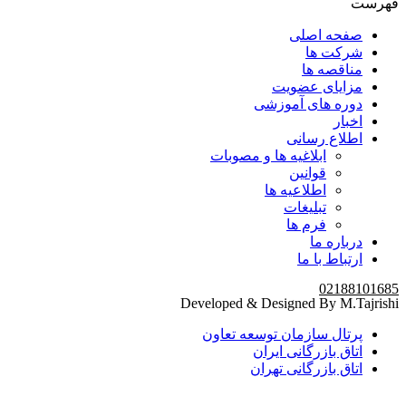
فهرست
صفحه اصلی
شرکت ها
مناقصه ها
مزایای عضویت
دوره های آموزشی
اخبار
اطلاع رسانی
ابلاغیه ها و مصوبات
قوانین
اطلاعیه ها
تبلیغات
فرم ها
درباره ما
ارتباط با ما
02188101685
Developed & Designed By M.Tajrishi
پرتال سازمان توسعه تعاون
اتاق بازرگانی ایران
اتاق بازرگانی تهران