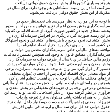
هرچند بسياري كشورها از بخش معدن حقوق دولتي دريافت
مي‌كنند، اما در اين زمينه استثناهايي هم وجود دارد. براي مثال در
مكزيك از اين بخش حقوق دولتي دريافت نمي‌شود.
با توجه به اين موارد، به نظر مي‌رسد بايد تجديدنظر جدي در
سياست‌گذاري بخش معدن اعم از تغيير قوانين و مقررات و صدور
بخشنامه‌هاي جديد در کشور صورت گیرد. از جمله اقداماتی که باید
در این زمینه صورت گیرد بازنگری در افزايش سرمايه‌گذاري در
بخش اكتشاف، نحوه برخورد با هزينه‌هاي اكتشافي و نحوه استهلاك
در کشور است. از سوی دیگر باید اختيار انعقاد تفاهم‌نامه يا
توافقنامه‌هاي مالياتي خاص سرمايه‌گذاران معدني بين دولت و
سرمايه‌گذاران مطابق قانون به وجود آيد. همچنین تضمين نامه ثبات
رژيم مالي حداقل براي 6 سال از طرف دولت به سرمايه‌گذاران
بخش معدن و صنايع معدني اعطا شود. از دیگر مواردی که باید در
دستور کار قرار گیرد می‌توان به توجه به وضعيت استراتژيك برخي
از مواد معدني براي اقتصاد ايران، پس از احصاي (موارد مختلف،
نرخ‌هاي مختلف مالياتي) با توجه به درج اهميت تنظيم اشاره کرد.
همچنین در راستای حمایت مالیاتی از بخش معدن باید اعتبار مالياتي
مشخص و درخور توجه براي هزينه‌هاي تحقيقاتي در بخش معدن و
فرآوري در نظر گرفته شود. از دیگر اصلاحاتی که می‌تواند رشد این
بخش را به همراه داشته باشد می‌توان به نرخ تعرفه واردات
تجهيزات معدني (ماشين‌آلات نو و دست دوم) نياز داخل، ثبات نرخ
حقوق دولتي حداقل براي سه سال و ارتباط في مابين افزايش
بهره‌وري و نرخ ماليات اشاره کرد.