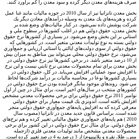
صرف هزينه‌هاي معدن ديگر كرده و سود معدن را كم برآورد كنند.
بخش معدن تانزانيا نيز از سال 2010 در حوزه ماليات مانند غنا عمل
كرده و هزينه‌هاي يك معدن به وسيله درآمدهاي معادن ديگر يك
شركت پوشش داده نمي‌شود. در كنار ماليات‌هاي وضع شده بر
بخش معدن، حقوق دولتي هم در اغلب كشورها در سطوح ملي و
استاني بر اين بخش وضع مي‌شود. در بسياري از كشورها نرخ حقوق
دولتي بسته به نوع توليدات معدني متغير است. در كشورهايي كه
حقوق دولتي از سوی دولت‌هاي ايالتي يا استاني ارزيابي و جمع‌آوري
مي‌شود، نرخ حقوق دولتي محلي مي‌تواند بين مناطق به ميزان بيش
از 10 درصد متغير باشد. در برخي كشورها نيز نرخ حقوق دولتي در
بخش معدن براي تمام محصولات معدني نرخ ثابتي نيست و اين نرخ
با افزايش سود عملياتي افزايش مي‌يابد. در كل، حقوق دولتي در
بسياري كشورها نوعا در محاسبه ماليات بر درآمد شركت‌ها لحاظ
مي شود. روندهاي موجود بيانگر فزاينده بودن نرخ حقوق دولتي در
كشورهاي منتخب در سال‌هاي اخير است. براي مثال در چين از اول
نوامبر 2011 نرخ حقوق دولتي براي برخي محصولات معدني مشخص
افزايش يافته است. اندونزي يك قيمت معيار براي حقوق دولتي
معرفي كرده كه به افزايش پايه‌هاي جمع‌آوري حقوق دولتي منجر
شده است. براساس قانون جديد معدن در تانزانيا (مصوب سال
2010 ) هم پايه‌هاي جمع‌آوري حقوق مالياتي تغيير كرده و هم نرخ‌هاي
حقوق دولتي. براي مثال نرخ حقوق دولتي در اين كشور براي برخي
محصولات معدني مشخص مانند توليدات معدني فلزي (ازجمله
مس، طلا، نقره و پلاتينيوم) از 3 درصد به 4 درصد تغيير كرده است.