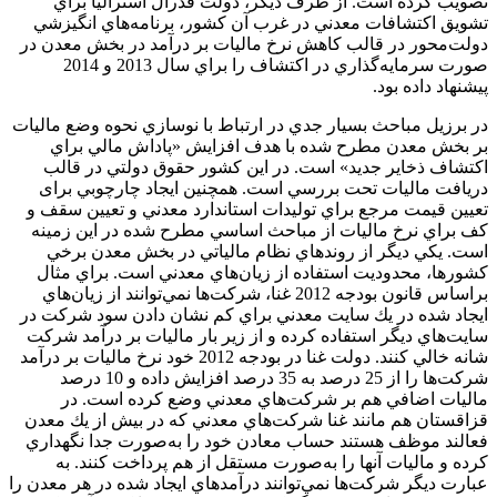
تصويب كرده است. از طرف ديگر، دولت فدرال استراليا براي
تشويق اكتشافات معدني در غرب آن كشور، برنامه‌هاي انگيزشي
دولت‌محور در قالب كاهش نرخ ماليات بر درآمد در بخش معدن در
صورت سرمايه‌گذاري در اكتشاف را براي سال 2013 و 2014
پيشنهاد داده بود.
در برزيل مباحث بسيار جدي در ارتباط با نوسازي نحوه وضع ماليات
بر بخش معدن مطرح شده با هدف افزايش «پاداش مالي براي
اكتشاف ذخاير جديد» است. در اين كشور حقوق دولتي در قالب
دريافت ماليات تحت بررسي است. همچنين ايجاد چارچوبي برای
تعيين قيمت مرجع براي توليدات استاندارد معدني و تعيين سقف و
كف براي نرخ ماليات از مباحث اساسي مطرح شده در اين زمينه
است. يكي ديگر از روندهاي نظام مالياتي در بخش معدن برخي
كشورها، محدوديت استفاده از زيان‌هاي معدني است. براي مثال
براساس قانون بودجه 2012 غنا، شركت‌ها نمي‌توانند از زيان‌هاي
ايجاد شده در يك سايت معدني براي كم نشان دادن سود شركت در
سايت‌هاي ديگر استفاده كرده و از زير بار ماليات بر درآمد شركت
شانه خالي كنند. دولت غنا در بودجه 2012 خود نرخ ماليات بر درآمد
شركت‌ها را از 25 درصد به 35 درصد افزايش داده و 10 درصد
ماليات اضافي هم بر شركت‌هاي معدني وضع كرده است. در
قزاقستان هم مانند غنا شركت‌هاي معدني كه در بيش از يك معدن
فعالند موظف هستند حساب معادن خود را به‌صورت جدا نگهداري
كرده و ماليات آنها را به‌صورت مستقل از هم پرداخت كنند. به
عبارت ديگر شركت‌ها نمي‌توانند درآمدهاي ايجاد شده در هر معدن را