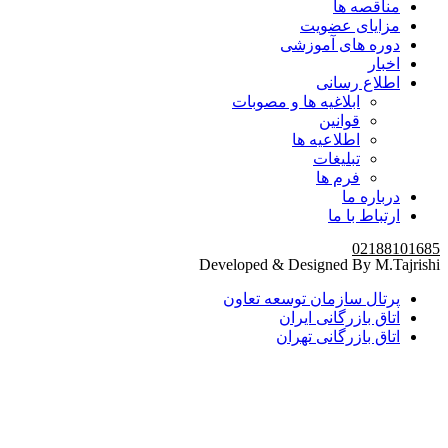
مناقصه ها
مزایای عضویت
دوره های آموزشی
اخبار
اطلاع رسانی
ابلاغیه ها و مصوبات
قوانین
اطلاعیه ها
تبلیغات
فرم ها
درباره ما
ارتباط با ما
02188101685
Developed & Designed By M.Tajrishi
پرتال سازمان توسعه تعاون
اتاق بازرگانی ایران
اتاق بازرگانی تهران