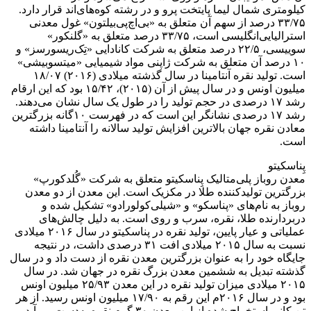
کیلومتری شمال لیما پایتخت پرو و در رشته کوه‌های‌اند قرار دارد.
۳۳/۷۵ درصد از سهم آن متعلق به «بی‌اچ‌پی‌بیلتون» غول معدنی
استرالیایی‌انگلیسی است، ۳۳/۷۵ درصد متعلق به «گلنکور»
سوییسی، ۲۲/۵ درصد متعلق به شرکت کانادایی «تِک‌ریسورسز» و
۱۰ درصد آن متعلق به شرکت ژاپنی مواد شیمیایی «میتسوبیشی»
است. تولید نقره آنتامینا در سال گذشته میلادی (۲۰۱۶) ۱۸/۰۷
میلیون اونس و در سال پیش از آن (۲۰۱۵)، ۱۵/۴۲ بود که این ارقام
رشد ۱۷ درصدی در حجم تولید را در طول یک سال نشان می‌دهند.
رشد ۱۷ درصدی نشانگر این است که در فهرست ۱۰گانه بزرگترین
معادن نقره جهان بالاترین افزایش تولید سالانه را آنتامینا داشته
است.
پِناسکیتو
معدن روباز پلی‌متالیک پِناسکیتو متعلق به شرکت «گُلدکورپ»
بزرگترین تولیدکننده طلا در مکزیک است. این معدن از دو معدن
روباز به نام‌های «پناسکو» و «شیلی‌کولورادو» تشکیل شده و
دربردارنده طلا، نقره، سرب و روی است. به دلیل چالش‌های
عملیاتی و عیار پایین، تولید نقره در پناسکیتو در سال ۲۰۱۶ میلادی
نسبت به سال ۲۰۱۵ میلادی افت ۳۱ درصدی داشت، در نتیجه
جایگاه خود را به عنوان بزرگترین معدن نقره از دست داد و در سال
گذشته تبدیل به ششمین معدن بزرگ نقره در جهان شد. در سال
۲۰۱۵ میلادی میزان تولید نقره در این معدن ۲۵/۹۳ میلیون اونس
بود و در سال ۲۰۱۶م این رقم به ۱۷/۹۰ میلیون اونس رسید. از هر
تن کانی استخراج شده از این معدن ۳۰ گرم نقره به‌دست می‌آید.