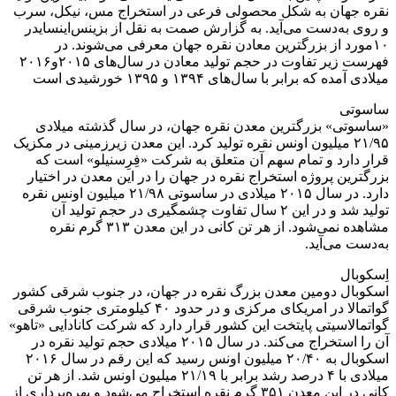
نقره جهان به شکل محصولی فرعی در استخراج مس، نیکل، سرب
و روی به‌دست می‌آید. به گزارش صمت به نقل از بزینس‌اینسایدر
۱۰مورد از بزرگترین معادن نقره جهان معرفی می‌شوند. در
فهرست زیر تفاوت در حجم تولید معادن در سال‌های ۲۰۱۵و۲۰۱۶
میلادی آمده که برابر با سال‌های ۱۳۹۴ و ۱۳۹۵ خورشیدی است
ساسوتی
«ساسوتی» بزرگترین معدن نقره جهان، در سال گذشته میلادی
۲۱/۹۵ میلیون اونس نقره تولید کرد. این معدن زیرزمینی در مکزیک
قرار دارد و تمام سهم آن متعلق به شرکت «فِرِسنیلو» است که
بزرگترین پروژه استخراج نقره در جهان را در این معدن در اختیار
دارد. در سال ۲۰۱۵ میلادی در ساسوتی ۲۱/۹۸ میلیون اونس نقره
تولید شد و در این ۲ سال تفاوت چشمگیری در حجم تولید آن
مشاهده نمی‌شود. از هر تن کانی در این معدن ۳۱۳ گرم نقره
به‌دست می‌آید.
اِسکوبال
اسکوبال دومین معدن بزرگ نقره در جهان، در جنوب شرقی کشور
گواتمالا در امریکای مرکزی و در حدود ۴۰ کیلومتری جنوب شرقی
گواتمالاسیتی پایتخت این کشور قرار دارد که شرکت کانادایی «تاهو»
آن را استخراج می‌کند. در سال ۲۰۱۵ میلادی حجم تولید نقره در
اسکوبال به ۲۰/۴۰ میلیون اونس رسید که این رقم در سال ۲۰۱۶
میلادی با ۴ درصد رشد برابر با ۲۱/۱۹ میلیون اونس شد. از هر تن
کانی در این معدن ۳۵۱ گرم نقره استخراج می‌شود و بهره‌برداری از