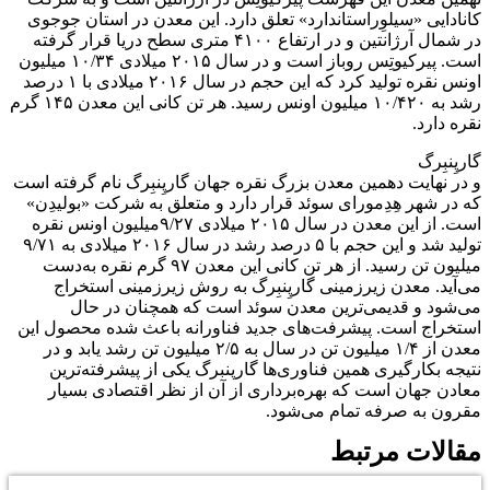
کانادایی «سیلوِراستاندارد» تعلق دارد. این معدن در استان جوجوی
در شمال آرژانتین و در ارتفاع ۴۱۰۰ متری سطح دریا قرار گرفته
است. پیرکیوتِس روباز است و در سال ۲۰۱۵ میلادی ۱۰/۳۴ میلیون
اونس نقره تولید کرد که این حجم در سال ۲۰۱۶ میلادی با ۱ درصد
رشد به ۱۰/۴۲۰ میلیون اونس رسید. هر تن کانی این معدن ۱۴۵ گرم
نقره دارد.
گارپِنبِرگ
و در نهایت دهمین معدن بزرگ نقره جهان گارپِنبِرگ نام گرفته است
که در شهر هِدِمورای سوئد قرار دارد و متعلق به شرکت «بولیدِن»
است. از این معدن در سال ۲۰۱۵ میلادی ۹/۲۷میلیون اونس نقره
تولید شد و این حجم با ۵ درصد رشد در سال ۲۰۱۶ میلادی به ۹/۷۱
میلیون تن رسید. از هر تن کانی این معدن ۹۷ گرم نقره به‌دست
می‌آید. معدن زیرزمینی گارپِنبِرگ به روش زیرزمینی استخراج
می‌شود و قدیمی‌ترین معدن سوئد است که همچنان در حال
استخراج است. پیشرفت‌های جدید فناورانه باعث شده محصول این
معدن از ۱/۴ میلیون تن در سال به ۲/۵ میلیون تن رشد یابد و در
نتیجه بکارگیری همین فناوری‌ها گارپنبرگ یکی از پیشرفته‌ترین
معادن جهان است که بهره‌برداری از آن از نظر اقتصادی بسیار
مقرون به صرفه تمام می‌شود.
مقالات مرتبط