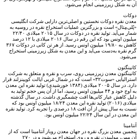
آن به شکل زیرزمینی انجام می‌شود.
دوکات
معدن نقره دوکات نخستین و اصلی‌ترین دارایی شرکت انگلیسی
«پُلی‌مِتال» است و بزرگترین عملیات استخراج نقره در روسیه به
شمار می‌آید. تولید نقره در دوکات در سال ۲۰۱۵ میلادی ۲۲/۴۰
میلیون اونس بود که این رقم در سال ۲۰۱۶ میلادی با ۱۲ درصد
کاهش به ۱۹/۸۰ میلیون اونس رسید. از هر تن کانی در دوکات ۳۶۷
گرم نقره به‌دست می‌آید و این معدن به شکل زیرزمینی استخراج
می‌شود.
کانینگتون
کانینگتون معدن زیرزمینی روی، سرب و نقره و متعلق به شرکت
استرالیایی «سوت۳۲» است که در شمال غربی ایالت کویینزلند قرار
دارد. در سال ۲۰۰۵ میلادی (۱۳۸۴ خورشیدی) تولید نقره این معدن
به اوج خود و ۴۴ میلیون اونس رسید، اما از آن پس حجم تولید به
دلیل کاهش عیار کانی‌ها افت چشمگیری داشت. در سال گذشته
میلادی (۲۰۱۶) تولید نقره این معدن ۱۸/۲۴ میلیون اونس بود که
نسبت به سال پیش از آن افت ۱۸ درصدی را تجربه کرد. تولید نقره
این معدن در این سال ۲۲/۲۴ میلیون اونس بود.
آنتامینا
پنجمین معدن بزرگ نقره در جهان معدن روباز آنتامینا است که از
آن مس، مولیبدن، نقره و روی استخراج می‌شود و در ۲۷۰