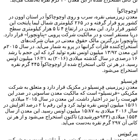
اوچوچاکوآ
معدن زیرزمینی نقره، سرب و روی اوچوچاکوآ در استان اوون در
کشور پرو قرار گرفته و در ۲۶۵ کیلومتری شمال لیما پایتخت این
کشور قرار دارد. این معدن در ارتفاع ۴ تا ۵ هزار کیلومتری سطح
دریا مستقر است و در مالکیت شرکت پرویی «بِناوِنچورا» قرار دارد.
بِناوِنچورا بزرگترین مالک حقوق معدنی در میان شرکت‌های
استخراج‌کننده فلزات گرانبها در پرو به شمار می‌آید. در سال ۲۰۱۵م
این معدن ۱۳/۹۲ میلیون اونس نقره تولید کرد که این حجم با رشد
۱۶ درصدی در سال گذشته میلادی (۲۰۱۶) به ۱۶/۲۱ میلیون اونس
رسید. در هر تن کانی استخراج شده از اوچوچاکوآ ۴۴۵ گرم نقره
استخراج می‌شود.
فِرِنسیلو
معدن زیرزمینی فِرِنسیلو در مکزیک قرار دارد و متعلق به شرکت
مکزیکی «فرنسیلو» است که مالکیت معدن ساسوتی در صدر این
فهرست را نیز در اختیار داشت. این معدن در سال ۲۰۱۵ میلادی
۱۵/۶۱ میلیون اونس نقره تولید کرد و این رقم با ۲ درصد افزایش در
سال ۲۰۱۶ میلادی به ۱۵/۸۷ میلیون اونس رسید. این معدن از سال
۱۵۵۴ میلادی (۹۳۳خورشیدی) تاکنون استخراج می‌شود و از هر تن
کانی آن ۲۹۷ گرم نقره به‌دست می‌آید.
پیرکیوتِس
نهمین معدن این فهرست پیرکیوتِس در آرژانتین است و به شرکت