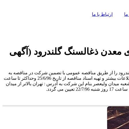
ما
ارتباط با ما
ی معدن ذغالسنگ گلندرود (آگهی
گلندرود را از طریق مناقصه عمومی با تضمین شرکت در مناقصه به
مبلغ 3.000.000.000 (سه میلیارد)ریال (واریز نقدی یا ضمانتنامه بانکی) اجرا نماید. بدینوسیله از علاقمندان دعوت بعمل می آید جهت کسب اطلاعات بیشتر و تهیه اسناد مناقصه از تاریخ 25/6/96 وحداکثر تا ساعت
ی نامه و اصل فیش واریزی به مبلغ سیصد هزار ریال بحساب شماره 0105799359005 نزد بانک ملی شعبه میدان ولیعصر بنام این شرکت به آدرس : تهران بالاتر از میدان