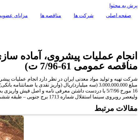
پرش به محتوا
صفحه اصلی
شرکت ها
مناقصه ها
مزایای عضوی
انجام عملیات پیشروی، آماده سازی
مناقصه عمومی 61-7/96 ت)
شرکت تهیه و تولید مواد معدنی ایران در نظر دارد انجام عملیات پی
ولیعصر روبروی سینما استقلال شماره 1713 برج جنوبی – طبقه ششم – امور بازرگانی مراجعه نمایند. ضمناً مهلت ارائه پیشنهادات حداکثر تا ساعت 17 روز شنبه 22/7/96 تعیین می گردد.
مقالات مرتبط