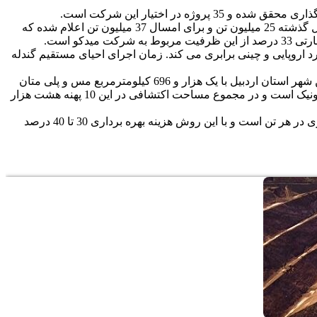
وی با بیان اینکه 90 درصد پروژه های این شرکت در شهر کرمان وجود دارد، گفت: براساس آمار اعلام شده ظرفیت تولید فولاد کشور در سال گذشته 25 میلیون تن و برای امسال 37 میلیون تن اعلام شده که
کت میدکو در سال 1390 راه اندازی شد و در آن دوره کنسانتره 1 و 2 زرند با زمان اجرای 2.5 سال با رکورد اروپایی و چینی برابری می کند. زمان اجرای احیای مستقیم گندله
عضو هیات مدیره میدکو با بیان اینکه این شرکت 10 محدوده پهنه اکتشافی دارد، افزود: نخستین پهنه اکتشافی آن سبلان ـ قره سو در مشکین شهر استان اردبیل با یک هزار و 696 کیلومترمربع مس و پلی متان
است که هزینه در این منطقه ریسک زیادی دارد و پهنه دوم، پهنه طارم ـ سفلی در استان قزوین است که دارای 2 هزار و 876 کیلومتر مربع آلونیک است و در مجموع مساحت اکتشافی در این 10 پهنه هشت هزار
وی در پایان سخنان خود درباره دیگر دستاوردهای میدکو گفت: اجرای پروژه مس با روش بایولیچینگ است با پنج هزار و 600دلار سرمایه گذاری در هر تن است و با این روش هزینه بهره برداری 30 تا 40 درصد