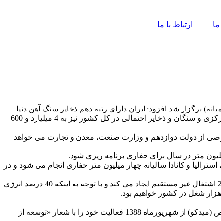
ما
ارتباط با ما
) برگزار شد افزود: ایران دارای رتبه دهم ذخایر سنگ آهن دنیا
است و براساس برآوردهای انجام شده میزان ذخایر قطعی سنگ آهن در سال 1404 به 2 میلیارد و 700 میلیون تن در مناطق گل گهر، ایران مرکزی و سنگان و ذخایر احتمالی در کل کشور نیز به 4 میلیارد و 600
نوان یک شرکت صد درصد خصوصی از دولت دوازدهم و وزارت صنعت، معدن و تجارت می خواهد
یون متر در سال برای حفاری برنامه ریزی شود.
رالیا و کانادا سالیانه چهار میلیون متر حفاری انجام می شود و در
هیات مدیره میدکو با اشاره به نامگذاری سال اقتصادی مقاومتی؛ تولید و اشتغال تاکید کرد: در صنایعی مثل فولاد هر اشتغال مستقیم 10 تا 20 اشتغال غیر مستقیم ایجاد می کند و با توجه به اینکه 40 درصد انرژی
عضو هیات مدیره میدکو ضمن ارایه گزارشی از عملکرد این شرکت ، گفت: شرکت مادر تخصصی (هلدینگ) توسعه معادن و صنایع معادن خاص (میدکو) از شهریورماه 1388 فعالیت خود را با شعار «توسعه از