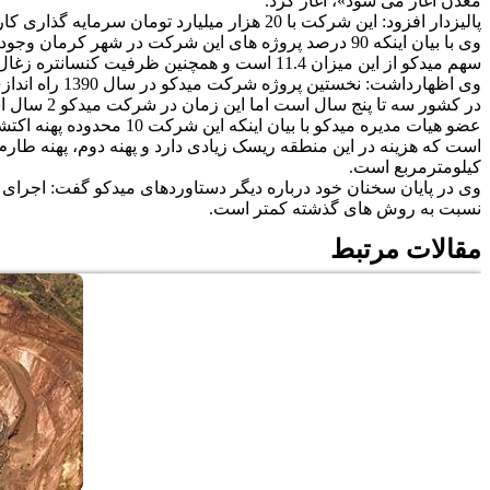
معدن آغاز می شود»، آغاز کرد.
پالیزدار افزود: این شرکت با 20 هزار میلیارد تومان سرمایه گذاری کار خود را آغاز کرد و تا کنون حدود 13 هزار میلیارد تومان از این سرمایه گذاری محقق شده و 35 پروژه در اختیار این شرکت است.
سهم میدکو از این میزان 11.4 است و همچنین ظرفیت کنسانتره زغال سنگ سه میلیون تن اعلام شده که یک میلیون و 50 هزار تن آن و به عبارتی 33 درصد از این ظرفیت مربوط به شرکت میدکو است.
در کشور سه تا پنج سال است اما این زمان در شرکت میدکو 2 سال است.
کیلومترمربع است.
نسبت به روش های گذشته کمتر است.
مقالات مرتبط