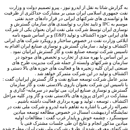
به گزارش شاتا به نقل از ایدرو نیوز ، پیرو تصمیم دولت و وزارت
نفت جمهوری اسلامی ایران مبنی بر مشارکت حداکثری از ظرفیت
ها و توانمندی های شرکتهای ایرانی در قرار دادهای جدید نفتی
موسم به IPC و تایید تجارب و توانمندی های سازمان گسترش و
نوسازی ایران توسط شرکت ملی نفت ایران بعنوان یکی از شرکت
های ایرانی حوزه اکشتاف و تولید (E&P) و بر اساس شیوه نامه
ابلاغی وزارت نفت در خصوص ساختار و رویکرد شرکت های ایرانی
اکتشاف و تولید ، سازمان گسترش و نوسازی صنایع ایران اقدام به
تاسیس شرکت توسعه صنایع نفت و گاز گسترش ایرانیان نمود .
بر این اساس با بهره مندی از تجارب و تخصص های موجود در
سازمان و شرکتهای وابسته از جمله شرکت مدیریت طرح های
صنعتی ایران کلیه زنجیره ها و فعالیت های حوزه های بالا دستی و
اکشتاف و تولید در این شرکت متمرکز خواهد شد .
مدیر عامل شرکت توسعه صنایع نفت و گاز گسترش ایرانیان گفت :
با تاسیس این شرکت بعنوان بازوی بالادستی نفت و گاز سازمان
گسترش و نوسازی صنایع ایران، می توانیم در سرمایه¬گذاری و
مشارکت در اجرای پروژه های بالادستی نفت و گاز ودر کلیه مراحل
اکتشاف ، توسعه ، تولید و بهره برداری فعالیت داشته باشیم .
نصراله زارعی با اشاره به تفاهم نامه ایدرو و شرکت ملی نفت در
نمایشگاه اردیبهشت امسال در خصوص مطالعه توسعه میادین
سوسنگرد ، چشمه خوش و پایدار غرب گفت : مطالعات اولیه
میادین مذکور انجام و نتایج آن طی جلسات مشترک فنی با
شرکتهای معرفی شده از طرف شرکت ملی نفت ایران مطرح شده