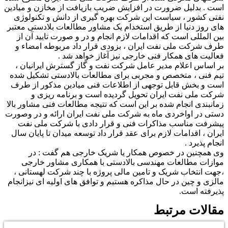
است . بدلیل ضرورت در افزایش ضریب بازیافت از مخازن و میادین
نفتی کشور ، سیاست این شرکت بهره گیری از دانش و تکنولوژی
های روز دنیا از طریق استخدام یک مشاور مطالعات بلادستی معتبر
بین المللی است که اقدامات لازم انجام و در و صورت تایید آن از
طرف شرکت ملی نفت ایران ، بزودی قرار داد مربوطه امضاء و
فعالیت های همکار فنی خارجی نیز آغاز خواهد شد .
بر اساس اعلام مدیر عامل شرکت نفت و گاز گسترش ایرانیان ،
تیم فنی ، متخصص و مجربی برای مطالعات بالادستی تشکیل شده
است و بخش قابل توجهی از اطلاعات فنی میادین مذکور از طرف
شرکت ملی نفت ایران تحویل گردیده است و برنامه ریزی و
زمانبندی انجام شده بر این است که نتیجه مطالعات فنی مشاور بالا
دستی در اواخردی ماه به شرکت ملی نفت ایران ارائه و در وصورت
پیشرفت مناسب مذاکرات فنی و قرار دادی با شرکت ملی نفت
ایران ، اقدامات لازم برای عقد قرار داد توسعه میدان تا پایان سال
انجام پذیرد .
وی همچنین در خصوص همکار یا شریک خارجی هم گفت : در
موازات مطالعات مهندسی بالادستی با همکاری مشاور خارجی
،جهت انتخاب شریک و تامین مالی پروژه با چند شرکت لهستانی ،
‌مالزی و چین در حال مذاکره هستیم و توافق های اولیه ای نیزانجام
پذیرفته است.
مقالات مرتبط