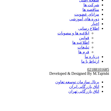
صفحه اصلی
شرکت ها
مناقصه ها
مزایای عضویت
دوره های آموزشی
اخبار
اطلاع رسانی
ابلاغیه ها و مصوبات
قوانین
اطلاعیه ها
تبلیغات
فرم ها
درباره ما
ارتباط با ما
02188101685
Developed & Designed By M.Tajrishi
پرتال سازمان توسعه تعاون
اتاق بازرگانی ایران
اتاق بازرگانی تهران