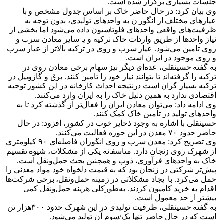
جلسات بسیاری برگزار شده است.
وی بیان کرد: در حال حاضر خاک بر اساس جدول مشخص و با
عیارهای مختلف از انگوران به واحدهای تولیدی، بدون توجه به
ظرفیت‌های واقعی واحدهای فلوتاسیون داده می‌شود اما بخشی از
نیاز واحدها از طریق واردات خاک ترکیه و یا سایر معادن سرب و
روی تامین می‌شود. عیار سرب‌ و‌ روی در ترکیه بالاتر از عیار سرب
و روی موجود در ایران است.
به گفته حسینقلی، عده‌ای دیگر نیز سهام برخی معادن روی در
ترکیه را گرفته‌اند تا بتوانند نیاز خود را تامین کنند. برق و گازوییل در
ترکیه بسیار گران است درنتیجه احداث کارخانه در این کشور توجیه
اقتصادی ندارد به همین دلیل خاک را به ایران وارد می‌کنند.
وی ادامه داد: می‌توان معادن ایران را فعال‌تر از گذشته کرد تا به
واحدهای تولید در تامین خاک کمک کنند.
حسینقلی با اشاره به وجود ذخایر خوب در کشور، افزود: در حال
حاضر حدود ۷۰ معدن در این حوزه فعالیت می‌کنند.
وی تصریح کرد: معدن سرب و روی انگوران فاصله‌ای ۹۰ کیلومتری
از شهرک روی زنجان دارد. متاسفانه یکی از مشکلات، شیوه تقسیم
خاک به واحد‌های فرآوری، ذوب و همچنین بحث حمل‌ونقل است.
پیش‌تر شرکتی در زنجان بود که به قیمت دلخواه خود مواد معدنی را
حمل می‌کرد. با ایجاد مشکلاتی در زمینه حمل‌ونقل، برخی شرکت‌ها
اقدام به خرید کامیون کردند. به‌طورکلی هزینه حمل‌ونقل کمی‌
بیشتر از حد معمول است.
به گفته حسینقلی، ظرفیت تولیدی در این شهرک حدود ۳۰۰هزار تن
است که در حال حاضر تنها یک/سوم آن تولید می‌شود.