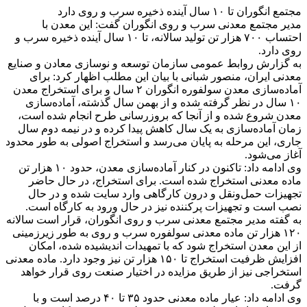
مجتمع انگوران تا ۱۰ سال آینده ذخیره سرب و روی دارد
مدیر مجتمع معدنی سرب و روی انگوران گفت: این معدن با
احتساب ۷۰۰ هزار تن تولید سالانه، تا ۱۰ سال آینده ذخیره سرب و
روی دارد.
به گزارش روابط عمومی سازمان توسعه و نوسازی معادن و صنایع
معدنی ایران، منصور شبانی با بیان این مطلب اظهار کرد: برای
آماده‌سازی معدن سولفوره انگوران ۲ سال و برای استخراج معدن
۱۰ سال در نظر گرفته شده و از بهمن سال گذشته، آماده‌سازی
معدن شروع شده و از آنجا که بروزرسانی طرح انجام شده است،
زمان آماده‌سازی به یک سال کاهش پیدا کرده و در نیمه دوم سال
جاری، این مرحله به پایان می‌رسد و استخراج اصولی به طور محدود
آغاز می‌شود.
وی ادامه داد: تاکنون در کنار آماده‌سازی معدن، حدود ۱۰ هزار تن
ماده معدنی استخراج شده است. برای استخراج، در حال حاضر
تجهیزات حمل‌ونقل و درون کارگاهی وارد سایت شده و در حال
نصب است و تجهیزات پرکننده نیز در حال ورود به کارگاه است.
به گفته مدیر مجتمع معدنی سرب و روی انگوران، قرار است سالانه
۱۲۰ هزار تن ماده معدنی سولفوره سرب و روی به طور زیرزمینی
از این معدن استخراج شود که با تمهیدات اندیشیده شده، امکان
افزایش ظرفیت استخراج تا ۱۵۰ هزار تن نیز وجود دارد. ماده معدنی
استخراجی نیز از طریق مزایده در اختیار صنعت روی قرار خواهد
گرفت.
وی ادامه داد: عیار ماده معدنی حدود ۳۵ تا ۴۰ درصد است و با