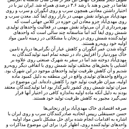
تقاضا در چین و هند با رشد ۳.۶ درصدی همراه شد. ایران نیز با در
اختیار داشتن معادنی همچون سرب و روی انگوران و سرب و روی
مهدی‌آباد می‌تواند نقش مهمی در بازار روی ایفا کند. معدن سرب و
روی مهدی‌آباد جزو معادن این حوزه در کلاس جهانی است که
بهره‌برداری از آن می‌تواند نقش مهمی در فعالیت واحدهای تولیدی
شمش روی ایفا کند اما متاسفانه چند سالی است که واحدهای
تولید‌کننده شمش روی در زنجان با مشکلاتی در زمینه تامین مواد
اولیه خود رو‌به‌رو هستند.
کوتاه شدن عمر انگوران و کاهش عیار آن نگرانی‌ها درباره تامین
خاک موردنیاز را افزایش داد در نتیجه تمام امید تولیدکنندگان به
مهدی‌آباد دوخته شد اما در سفر به شهرک صنعتی روی علاوه بر
آشنایی با بخش‌های مختلف تولید شمش روی با اتفاقی دیگر رو‌به‌رو
شدیم و آن کاهش ظرفیت تولید واحدهای موجود در این شهرک بود.
درواقع واحدهای تولیدی واقع در این منطقه به دلیل کمبود ماده
اولیه، میزان ظرفیت تولید خود را کاهش داده‌اند. این موضوع در
میزان تولید شمش روی کشور تاثیر‌گذار بود اما تولیدکنندگان معتقد
بودند به دلیل آنکه ماده اولیه به‌اندازه کافی در اختیار آنها قرار
نمی‌گیرد مجبور به کاهش ظرفیت تولید خود هستند.
صرفه اقتصادی خاک مهدی‌آباد برای زنجانی‌ها
حسن حسینقلی رییس اتحادیه صادرکنندگان سرب و روی ایران با
اشاره به اقدامات انجام شده برای حل مشکل تامین مواد اولیه
واحدهای تولیدکننده روی، اظهار کرد: برای این موضوع مذاکرات و