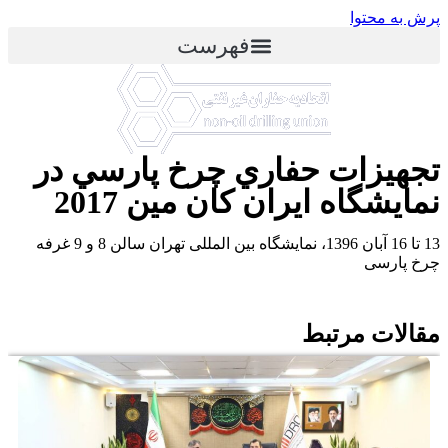
پرش به محتوا
فهرست
تجهيزات حفاري چرخ پارسي در
نمايشگاه ايران كان مين 2017
13 تا 16 آبان 1396، نمایشگاه بین المللی تهران سالن 8 و 9 غرفه
چرخ پارسی
مقالات مرتبط