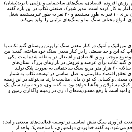
ش ارزش افزوده اقتصادی، سنگ‌های ساختمانی و تزئینی با برند(نشان)
 آغاز به کار کرده است. مدیر شهرک صنعتی تکاب در این باره گفته
است: این کارخانه سنگبری با ظرفیت تولید سالانه ۴۰هزار تن انواع سنگ ساختمانی در شهرک صنعتی تکاب ساخته شده و با بهره‌برداری از آن برای ۱۰ نفر به طور مستقیم و ۲۰ نفر به طور غیرمستقیم شغل
، انواع مختلف سنگ نما و سنگ‌های تزئینی را تولید می‌کند.
 اتوماتیک و نیمه‌اتوماتیک با هدف تولید سالانه ۱۰۰هزار مترمربع انواع سنگ‌های موزائیک و آنتیک در کنار معدن سنگ تراورتن روستای گنبد تکاب با
نفر شد.مدیرعامل کارخانه سنگبری روستای گنبد تکاب که این واحد صنعتی را در کنار معدن سنگ خود ساخته، گفت: من
که این موضوع موجب رونق اقتصادی و اشتغال در منطقه شده است. یکی
ای گنبد تکاب برای عرضه و فروش در بازارهای بزرگ استان‌های
مختلف از جمله شهرهای تهران، اصفهان، قم، محلات، زنجان، قروه و همدان ارسال می‌شود. این کارخانه سنگبری گنبد تکاب در فاز نخست، سالانه ۶۰ هزار متر مربع سنگ ساختمانی به صورت پلاک تولید
م‌ترین راهکارهای تحقق اقتصاد مقاومتی و اصل اساسی در توسعه تکاب به شمار
ن معدنی و کسانی که توان مالی مناسب دارند می‌توانند در این زمینه
مک مسئولان راهگشا خواهد بود. به گفته وی، چرخه تولید سنگ یک
 امید است با رفع محدودیت‌های اداری در زمینه واگذاری زمین و
صنعت فرآوری سنگ نقش اساسی در توسعه فعالیت‌های معدنی و ایجاد
 می‌شود. به گفته خداوردی دولت‌یاری، با ساخت یک واحد از