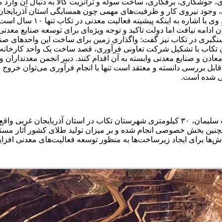
، جوشکاری، برقکاری، ساخت سوله و ترانزیت کالا به دنبال آن وارد
ان، وجود نیروی کار و ظرفیت‌های مهمی چون همسایگی استان آذربایجان
تکاب بر پایه ساخت و راه‌اند
 آن ادامه نیافت اما دولت تاکید و توجه ویژه‌ای برای توسعه صنایع معد
سنگبری در تکاب نیز گفت: واگذاری زمین برای ساخت این واحدهای صنعت
ن تکاب با تشکیل شرکت تعاونی فرآوری، قصد ساخت یک واحد کارخانه س
ادن و صنایع معدنی وابسته به آن اقدام کنند. دبیر انجمن معدنداران 
بل بررسی دانسته و معتقد است تنها با انجام فرآوری می‌توان خروج ای
تی شده است.
معدن طلای آق دره به عنوان دومین معدن طلای کشور در بخش تخت سلیمان، ۳۰ کیلومتری شهرستا
ن بخش خصوصی انجام شده و بر میزان تولید طلای کشور آثار مستقیمی 
‌ها برای ایجاد زیرساخت‌ها به منظور توسعه فعالیت‌های معدنی افزای