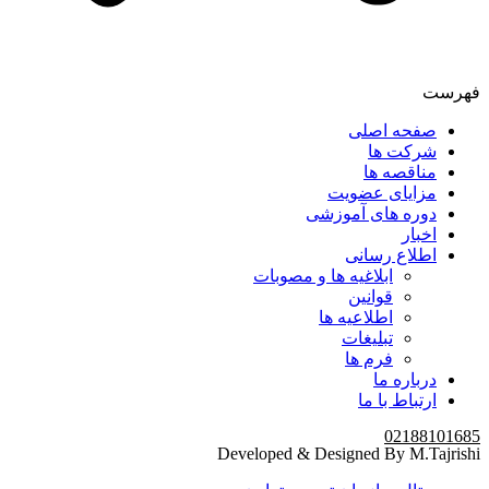
فهرست
صفحه اصلی
شرکت ها
مناقصه ها
مزایای عضویت
دوره های آموزشی
اخبار
اطلاع رسانی
ابلاغیه ها و مصوبات
قوانین
اطلاعیه ها
تبلیغات
فرم ها
درباره ما
ارتباط با ما
02188101685
Developed & Designed By M.Tajrishi