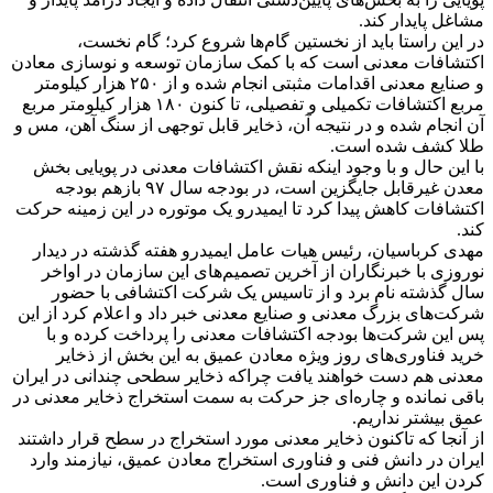
مشاغل پایدار کند.
در این راستا باید از نخستین گام‌ها شروع کرد؛ گام نخست،
اکتشافات معدنی است که با کمک سازمان توسعه و نوسازی معادن
و صنایع معدنی اقدامات مثبتی انجام شده و از ۲۵۰ هزار کیلومتر
مربع اکتشافات تکمیلی و تفصیلی، تا کنون ۱۸۰ هزار کیلومتر مربع
آن انجام شده و در نتیجه آن، ذخایر قابل توجهی از سنگ آهن، مس و
طلا کشف شده است.
با این حال و با وجود اینکه نقش اکتشافات معدنی در پویایی بخش
معدن غیرقابل جایگزین است، در بودجه سال ۹۷ بازهم بودجه
اکتشافات کاهش پیدا کرد تا ایمیدرو یک موتوره در این زمینه حرکت
کند.
مهدی کرباسیان، رئیس هیات عامل ایمیدرو هفته گذشته در دیدار
نوروزی با خبرنگاران از آخرین تصمیم‌های این سازمان در اواخر
سال گذشته نام برد و از تاسیس یک شرکت اکتشافی با حضور
شرکت‌های بزرگ معدنی و صنایع معدنی خبر داد و اعلام کرد از این
پس این شرکت‌ها بودجه اکتشافات معدنی را پرداخت کرده و با
خرید فناوری‌های روز ویژه معادن عمیق به این بخش از ذخایر
معدنی هم دست خواهند یافت چراکه ذخایر سطحی چندانی در ایران
باقی نمانده و چاره‌ای جز حرکت به سمت استخراج ذخایر معدنی در
عمق بیشتر نداریم.
از آنجا که تاکنون ذخایر معدنی مورد استخراج در سطح قرار داشتند
ایران در دانش فنی و فناوری استخراج معادن عمیق، نیازمند وارد
کردن این دانش و فناوری است.