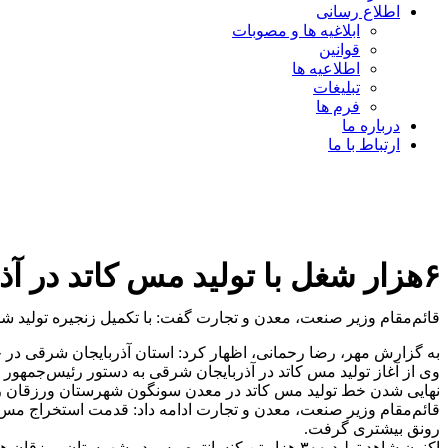
اطلاع رسانی
ابلاغیه ها و مصوبات
قوانین
اطلاعیه ها
تبلیغات
فرم ها
درباره ما
ارتباط با ما
۶هزار شغل با تولید مس کاتد در آذربایجان شرقی
قائم‌مقام وزیر صنعت، معدن و تجارت گفت: با تکمیل زنجیره تولید شمش مس، مس کات
به گزارش مهر، رضا رحمانی، اظهار کرد: استان آذربایجان شرقی در حوزه معادن جزو ۳ استان نخست در کشور بوده که همزمان با سفر رئیس‌جمهور شاهد بهره‌
وی از آغاز تولید مس کاتد در آذربایجان شرقی به دستور رئیس‌جمهور 
نهایی شدن خط تولید مس کاتد در معدن سونگون شهرستان ورزقان راه
رونق بیشتری گرفت.
اکنون شاهد تولید ۳۰۰ هزار تن کنسانتره مس در شهرستان ورزقان هستیم و به لحاظ اینکه کارخانه ذوب نداریم با انتقال کنسانتره به دیگر مناطق، آن را به کاتد و شمش مس تبدیل می‌کنیم.