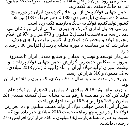
انتظار می رود ایران در افق 1404 با دستیابی به ظرفیت 55 میلیون
تنی به جایگاه هفتم دنیا تکیه زند.
انجمن جهانی فولاد پیش از این اعلام کرده بود ایران در دوره پنج
ماهه 2018 میلادی (یازدهم دی 1396 تا دهم خرداد 1397) بین 66
کشور تولیدکننده فولاد به جایگاه یازدهم تکیه زده است.
بررسی جداول آماری گمرک جمهوری اسلامی ایران نیز نشان می
دهد در سه ماه نخست امسال 2 میلیون و 978 هزار و 974 تن اقلام
زنجیره فولاد و محصولات فولادی از کشور ما به بازارهای هدف
صادر شد که در مقایسه با دوره مشابه پارسال افزایش 30 درصدی
دارد.
سازمان توسعه و نوسازی معادن و صنایع معدنی ایران (ایمیدرو)
امروز به انعکاس جدیدترین گزارش انجمن جهانی فولاد پرداخت و
نوشت: میزان تولید فولاد ایران از ماه ژانویه تا ژوئن 2018 میلادی،
به 12 میلیون و 516 هزار تن رسید.
این رقم در مدت مشابه سال 2017 میلادی، 9 میلیون و 947 هزار تن
بود.
ایران در ماه ژوئن 2018 میلادی، 2 میلیون و 80 هزار تن فولاد خام
تولید کرد که در مقایسه با رقم مدت مشابه سال گذشته میلادی (یک
میلیون و 785 هزار تن)، 16.5 درصد افزایش یافت.
پیش از این، انجمن جهانی فولاد از تولید هشت میلیون و 127 هزارتن
فولاد خام در دوره چهارماهه نخست 2018 میلادی خبر داده بود که
نسبت به دوره مشابه پارسال(6 میلیون و 369 هزار تن) افزایش 27.6
درصدی داشت.