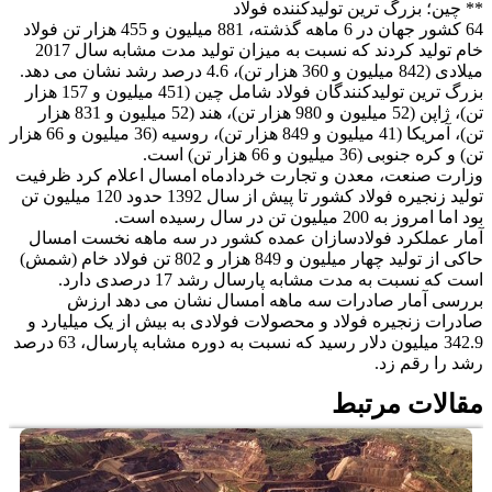
** چین؛ بزرگ ترین تولیدکننده فولاد
64 کشور جهان در 6 ماهه گذشته، 881 میلیون و 455 هزار تن فولاد
خام تولید کردند که نسبت به میزان تولید مدت مشابه سال 2017
میلادی (842 میلیون و 360 هزار تن)، 4.6 درصد رشد نشان می دهد.
بزرگ ترین تولیدکنندگان فولاد شامل چین (451 میلیون و 157 هزار
تن)، ژاپن (52 میلیون و 980 هزار تن)، هند (52 میلیون و 831 هزار
تن)، آمریکا (41 میلیون و 849 هزار تن)، روسیه (36 میلیون و 66 هزار
تن) و کره جنوبی (36 میلیون و 66 هزار تن) است.
وزارت صنعت، معدن و تجارت خردادماه امسال اعلام کرد ظرفیت
تولید زنجیره فولاد کشور تا پیش از سال 1392 حدود 120 میلیون تن
بود اما امروز به 200 میلیون تن در سال رسیده است.
آمار عملکرد فولادسازان عمده کشور در سه ماهه نخست امسال
حاکی از تولید چهار میلیون و 849 هزار و 802 تن فولاد خام (شمش)
است که نسبت به مدت مشابه پارسال رشد 17 درصدی دارد.
بررسی آمار صادرات سه ماهه امسال نشان می دهد ارزش
صادرات زنجیره فولاد و محصولات فولادی به بیش از یک میلیارد و
342.9 میلیون دلار رسید که نسبت به دوره مشابه پارسال، 63 درصد
رشد را رقم زد.
مقالات مرتبط