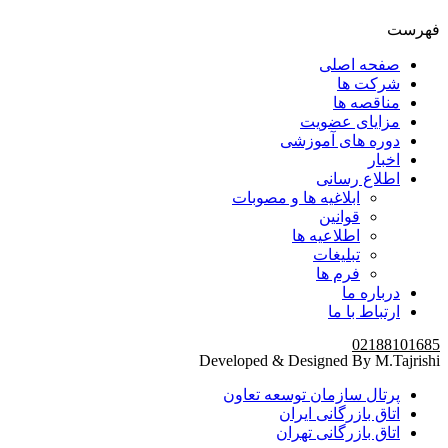
فهرست
صفحه اصلی
شرکت ها
مناقصه ها
مزایای عضویت
دوره های آموزشی
اخبار
اطلاع رسانی
ابلاغیه ها و مصوبات
قوانین
اطلاعیه ها
تبلیغات
فرم ها
درباره ما
ارتباط با ما
02188101685
Developed & Designed By M.Tajrishi
پرتال سازمان توسعه تعاون
اتاق بازرگانی ایران
اتاق بازرگانی تهران