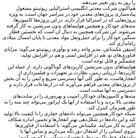
را روز به روز تغییر می‌دهند.
هم‌اکنون شرکت معدنی انگلیسی-استرالیایی ریوتینتو مشغول
پیاده‌سازی پروژه‌های معدنی خود در سراسر جهان است، به ویژه
پروژه‌هایی که در استرالیا قرار دارند. در این پروژه‌ها کامیون‌ها،
مته‌های خودکار و همچنین هواپیماهای بدون سرنشین به کار گرفته
می‌شوند. این شرکت همچنین به دنبال آن است که نخستین قطار
سنگین خودکار را برای حمل‌ونقل مواد معدنی تا پایان امسال میلادی
راه‌اندازی کند.
اِستِفِن مَکینتاش، مدیر واحد رشد و نوآوری ریوتینتو می‌گوید: مزایای
فناوری‌های نو، هم در افزایش ایمنی و هم در افزایش تولید،
چشمگیر و قابل توجه است.
هواپیماهای بدون سرنشین کاربردهای گوناگونی دارند. از جمله این
کاربردها، ارزیابی زمین، نظارت بر تجهیزات و فیلمبرداری از
انفجارهاست. به طور کلی آنها دسترسی سریع و ایمن را به آن بخش
از پروژه‌های معدنی فراهم می‌آورند که در ارتفاعات قرار دارند و
دسترسی به آنها سخت است.
مته‌ها و کامیون‌های خودکار، امنیت و بهره‌وری را در سایت‌های
معدنی بالا بردند و با استفاده از آنها یک اپراتور می‌تواند چند مته را به
طور همزمان کنترل کند.
شبکه خودکار همچنین می‌تواند داده‌های حفاری را با کیفیت بالا تولید
کند و این داده‌ها در شکل‌دهی بهتر انفجارها و تخمین اندازه شکاف
کانی به کار می‌آیند. مَکینتاش می‌گوید: با استفاده از فناوری‌ها
نیروی انسانی را از اشتغال دور نگه می‌داریم و تماس آنها با
پیامدهای خطرناک مرتبط با تجهیزات سنگین را کم می‌کنیم؛