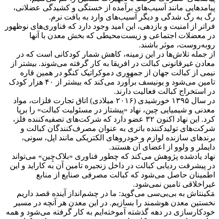
پیامدهایی مانند آسیب‌های برآمده از خستگی و کشیدگی عضلانی،
رگ به رگ شدگی و دیگر آسیب‌های وارد به بافت نرم.
فراتر از امنیت و بازدهی، این امید وجود دارد که فناوری‌های نوظهور
در معضلات اجتماعی و زیست‌محیطی که بخش معدن با آنها
روبه‌روست، موثر باشند.
از جمله تلاش‌ها در این زمینه، کاهش شمار کودکانی است که در
معادن غیرقانونی کبالت در افریقا به کار گرفته می‌شوند. بیشتر از
نیمی از کبالت جهان از جمهوری دموکراتیک کنگو در همین قاره
تامین می‌شود و یونیسف برآورد می‌کند که بیشتر از ۴۰ هزار کودک
در استخراج کبالت فعالیت دارند.
در سال ۱۳۹۵ خورشیدی (۲۰۱۶ میلادی) اتاق تجارت فلزات، مواد
معدنی و شیمیایی چین، نهاد «پیشتاز در مسئولیت کبالت» را برپا
کرد. این نهاد اکنون ۳۲ عضو دارد که شرکت‌های تصفیه‌کننده فلز،
شرکت‌های تولیدکننده باتری به عنوان مصرف‌کنندگان کبالت و
برندهای سازنده لوازم و خودروهای الکتریکی مانند اپل، سونی،
دایملر و ولوو از اعضای آن هستند.
نهاد یادشده پژوهش می‌کند که چطور فناوری «بلاک‌چِین» می‌تواند
در پیشرفت ردیابی کبالت در داخل زنجیره تامین آن به کار‌اید و این
اطمینان حاصل می‌شود که کبالت مصرفی صنایع از منابع
غیراخلاقی تامین نمی‌شود.
مَکینتاش به بی‌بی‌سی می‌گوید: ما در چشم‌انداز آینده قصد داریم
نخستین معدن هوشمند را بسازیم. در این معدن هر آنچه در مسیر
خودکارسازی در دهه گذشته آموخته‌ایم به کار گرفته می‌شود و همه