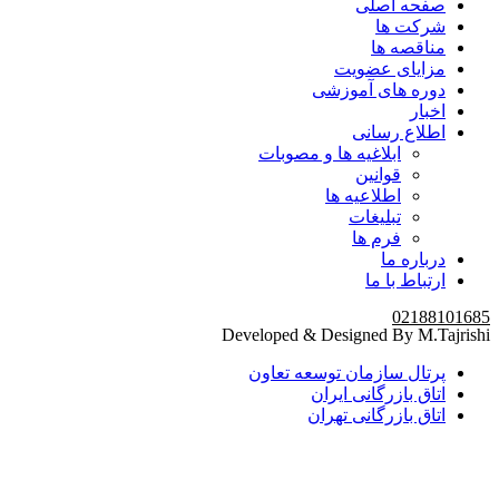
صفحه اصلی
شرکت ها
مناقصه ها
مزایای عضویت
دوره های آموزشی
اخبار
اطلاع رسانی
ابلاغیه ها و مصوبات
قوانین
اطلاعیه ها
تبلیغات
فرم ها
درباره ما
ارتباط با ما
02188101685
Developed & Designed By M.Tajrishi
پرتال سازمان توسعه تعاون
اتاق بازرگانی ایران
اتاق بازرگانی تهران