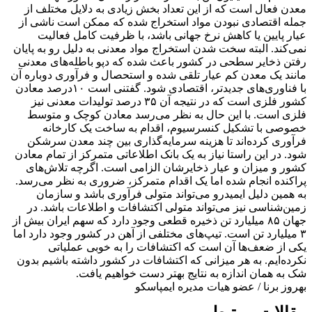
معدن فعال است که از این تعداد بخش زیادی به دلایل مختلف از
جمله اقتصادی نبودن مواد استخراج شده که ممکن است ناشی از
عیار پایین یا کاهش نرخ جهانی باشد، با ظرفیت کامل فعالیت
نمی‌کند. البته سخت شدن استخراج مواد معدنی به دلیل رو به پایان
رفتن ذخایر سطحی در کشور باعث شده که دپو باطله‌های معدنی
مانند یک معدن کم عیار تلقی شده و استحصال و فرآوری دوباره آن
با فناوری‌های جدیدتر، اقتصادی شود. گفتنی است ۱۰درصد معادن
کشور فلزی است که در نتیجه آن ۳۵ درصد تولیدات معدنی نیز
فلزی است. با این حال به نظر می‌رسد معادن کوچک و متوسط
خصوصی با تشکیل کنسرسیوم، اقدام به ساخت یک کارخانه
فرآوری کرده‌اند تا هزینه سرمایه‌گذاری بین چند معدن سرشکن
شود. در این راستا نیاز به یک بانک اطلاعاتی متمرکز از تمام معادن
کشور و میزان و عیار ذخایرشان الزامی است. اگرچه تلاش‌های
پراکنده انجام شده اما یک اقدام متمرکز، ضروری به نظر می‌رسد.
به همین دلیل ایمیدرو می‌تواند متولی فرآوری باشد و سازمان
زمین‌شناسی نیز می‌تواند متولی اکتشافات و اطلاعات باشد. در
جهان ۸۵ میلیارد تن ذخیره قطعی وجود دارد که سهم ایران بیش از
۳ میلیارد تن است. تیپ‌های مختلفی از آهن در کشور وجود دارد اما
یکی از ضعف‌ها آن است که اکتشافات را به خوبی عملیاتی
نکرده‌ایم. به هر میزانی که اکتشافات در کشور داشته باشیم بدون
شک به همان اندازه به نتایج بهتر دست خواهیم یافت.
بهروز برنا / عضو هیات مدیره ایمپاسکو