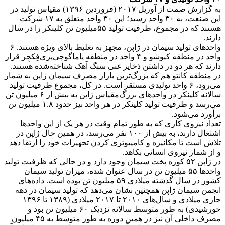
به گزارش صمت از آوریل ۲۰۱۷ (فروردین ۱۳۹۶) مقیاس تولید در
این صنعت، به ۳۰ واحد رسید؛ این ۳۰ واحد متعلق به ۱۷ شرکت
هستند که در مجموع، ظرفیت تولید ۵۵میلیون تن کلینکر را در سال
دارند.
واحدهای تولید سیمان در ژاپن، مجهز به تغلیظ بالای ویژه هستند. ۶
واحد در منطقه کیوشو و ۴ واحد در منطقه یاماگوچی‌پری‌فِکچِر قرار
دارند که هر دو در داشتن ذخایر غنی سنگ آهک شناخته‌شده هستند.
در منطقه کانتو هم که بزرگ‌ترین بازار مصرف سیمان ژاپن به شمار
می‌رود، ۶ واحد تولیدی مستقر است. در کل، مجموع ظرفیت تولید
سالانه کلینکر در واحدهای بزرگ‌مقیاس ژاپن به بیش از ۶ میلیون تن
می‌رسد و ظرفیت تولید کلینکر در هر واحد نیز حدود ۱.۸ میلیون تن
برآورد می‌شود.
تعداد نیروی کاری که به طور تمام وقت در هر یک از این واحدها
اشتغال دارند، به بیش از ۱۰۰ نفر می‌رسد، در همین حال ژاپن در
تلاش است تا مکانیزه و کامپیوتری کردن تجهیزات خود را ارتقا دهد
و از شمار نیروی انسانی بکاهد.
در ژاپن ۵۲ کوره پخت سیمان وجود دارد و در حالی که ظرفیت تولید
واحدها ۵۵ میلیون تن در سال عنوان شده، میزان تولید سیمان
کشور در سال گذشته میلادی ۵۹ میلیون تن بوده است. داده‌های
انجمن سیمان ژاپن همچنین نشان می‌دهد که تولید سیمان در دهه
جاری میلادی و سال‌های ۲۰۱۰ تا ۲۰۱۷ میلادی (۱۳۸۹ تا ۱۳۹۶
خورشیدی) به طور متوسط سالانه نزدیک ۶۰ میلیون تن بود و
مصرف داخلی آن نیز در همین دوره به طور متوسط به ۴۵ میلیون