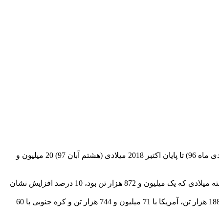
به گزارش روز دوشنبه پایگاه اطلاع رسانی وزارت صنعت، معدن و تجارت، برپایه گزارش انجمن جهانی فولاد، ایران از ابتدای ماه ژانویه (11 دی ماه 96) تا پایان اکتبر 2018 میلادی (هشتم آبان 97) 20 میلیون و
میزان تولید فولاد خام ایران در ماه اکتبر 2018 (9 مهرماه تا هشتم آبان ماه 97)، بیش از 2 میلیون و 70 هزار تن بود که در مقایسه با سال گذشته میلادی که یک میلیون و 872 هزار تن بود، 10 درصد افزایش نشان
بر اساس آمار انجمن جهانی فولاد، در این مدت، چین با تولید 782 میلیون و 458 هزار تن، هند با 88 میلیون و 433 هزار تن، ژاپن با 87 میلیون و 188 هزار تن، آمریکا با 71 میلیون و 744 هزار تن و کره جنوبی با 60