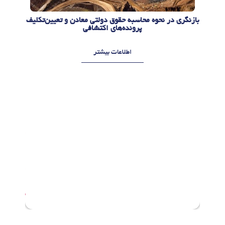
بازنگری در نحوه محاسبه حقوق دولتی معادن و تعیین‌تکلیف
پرونده‌های اکتشافی
اطلاعات بیشتر
م
م
ر
ر
د
د
ا
ا
د
د
1
1
4
0
,
,
1
1
4
4
0
0
5
5