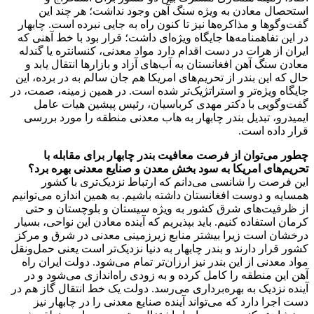
استحصال معادن به ویژه سنگ آهن وجود نداشت؛ هر چند این
گفت‌وگوها و مذاکره‌ها نیز تا کنون راه به جایی نبرده است. چابهار
در این تفاهمنامه‌ها جایگاه ویژه‌ای داشت؛ قرار بود با خط آهنی که
ایران از هرات در دست اقدام دارد مواد معدنی، کنسانتره یا گندله
معادن سنگ آهن افغانستان به آب‌های آزاد و بازارها انتقال یابد و
حال که این بندر از تحریم‌های امریکا هم جان سالم به در برده، این
جایگاه ویژه‌تر و استراتژیک‌تر شده است. در همین زمینه، صمت، در
گفت‌وگویی با دکتر مهدی کرباسیان، رئیس پیشین هیات عامل
ایمیدرو، تبدیل بندر چابهار به هاب معدنی منطقه را مورد بررسی
قرار داده است.
چطور می‌توان از فرصت معافیت بندر چابهار برای مقابله با
تحریم‌های امریکا به سود بخش معدن و صنایع معدنی بهره برد؟
این فرصت را شانسی می‌دانم که ارتباط نزدیک‌تری با کشور
همسایه و دوست افغانستان داشته باشیم. به همین اندازه می‌توانیم
از ظرفیت‌های شرق کشور به ویژه سیستان و بلوچستان و حتی
کرمان استفاده کنیم. باید بپذیریم که آینده معادن این نواحی، بسیار
درخشان است زیرا بیشتر منابع زیرزمینی معدنی در شرق و مرکز
کشور قرار دارند و بندر چابهار به دنیا نزدیک‌‌تر است یعنی حمل‌ونقل
مواد معدنی از این بندر نیز ارزان‌تر تمام می‌شود. دولت ایران راه
آهن این منطقه را کامل کرده و به زودی راه‌اندازی می‌شود و در
آینده نزدیک به بهره‌برداری می‌رسد. دولت یک خط انتقال گاز هم در
دست اجرا دارد که می‌تواند آینده صنایع معدنی را در چابهار نیز