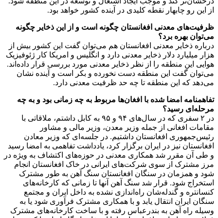
درخشان‌تر کند و موجب ایجاد اشتغال و توسعه در این منطقه شود.
از این رو چابهار نقطه کلیدی در آینده کشور خواهد بود.
ظرفیت‌های معدنی افغانستان چگونه است و از این ذخایر چگونه
می‌توان بهره برد؟
درباره ذخایر معدنی افغانستان هم می‌توان گفت این کشور بیش از
هزار میلیارد دلار ذخایر معدنی دارد و انگلیس و امریکا کار ژئوفیزیک
هوایی‌ این منطقه را از نظر ذخایر معدنی مورد بررسی قرار داده‌اند.
می‌توان گفت این منطقه دست نخورده و بکر است و آینده نشان
می‌دهد که این منطقه تا چه حد ظرفیت معدنی دارد.
تفاهمنامه‌ امضا شده با افغان‌ها مربوط به چه زمانی بود و به چه
مرحله‌ای رسید؟
در ۲ سفری که در سال‌های ۹۴ و ۹۵ به کابل داشتم، ملاقاتی با
مقامات افغانی از جمله وزیر معدن، وزیر مالی و مشاور
رئیس‌جمهوری افغانستان داشتیم. در جلسه‌ای که وزیر معادن
افغانستان نیز در ایران برگزار کرد، یادداشت تفاهمی به امضا رسید
و طی آن مقرر شد همکاری‌ معدنی در حوزه‌های اکتشاف به ویژه در
مرز مشترک از سوی شرکت‌های ایرانی در خاک افغانستان انجام
شود و همزمان در سنگان افغانستان سنگ آهن به طور مشترک
استخراج شود. قرار شد سنگ آهن آنها تا زمانی که کارخانه‌های
کنسانتره و گندله‌شان راه‌اندازی نشده به داخل ایران و مجتمع
سنگان ایران انتقال یابد و با همکاری مشترک فرآوری شود یا به
وسیله راه آهن به بندرعباس رفته و با ساخت کارخانه‌های مشترک