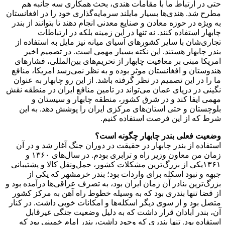
حتی در ارتباط ما با مقامات هندی، بحث همکاری‌‌ سه جانبه هم
مطرح شد. هندی‌ها بسیار مایلند سرمایه‌گذاری خود را در افغانستان
به ویژه در حوزه معادن و صنایع معدنی انجام دهند تا بتوانند از بندر
چابهار استفاده کنند. نه تنها در این زمینه بلکه در ارتباطات
تجاری‌شان با سایر کشورهای آسیای میانه نیز مایل به استفاده از
بندر چابهار هستند. این نکته بسیار مهمی است. در تصمیم اخیر
امریکا مبنی بر معافیت چابهار از تحریم‌های بین‌المللی، فشارهای
هندوستان و افغانستان موثر بوده و به نظر نمی‌رسد امریکا، منافع
ما را در این تصمیم در نظر گرفته باشد. از این رو چابهار به عنوان
نگینی در دریای عمان می‌تواند در تامین منافع ایران در منطقه نقش
مهمی ایفا کند و در شرق کشور، منطقه چابهار و سیستان و
بلوچستان و حتی استان‌های مرکزی ایران را پوشش دهد. به این
شرط که از این فرصت استفاده کنیم.
وضعیت فعلی بندر چابهار چگونه است؟
استفاده از بندر چابهار در حقیقت در دوران جنگ آغاز شد و در آن
زمان من معاون وزیر راه و ترابری بودم. در سال‌های ۱۳۶۰ و
۱۳۶۱یکی از بزرگ‌ترین مشکلات کشور، حمل‌ونقل کالا و پشتیبانی
جبهه و نبود اسکله برای واردات بود؛ بندر خرمشهر که یکی از
بزرگ‌ترین بنادر آن زمان ایران بود، به تصرف عراقی‌ها درآمده بود و
از قضا تنها بندری بود که به وسیله خطوط راه آهن به مرکز کشور
متصل بود و از سوی دیگر اسکله‌ها و امکانات خوبی داشت. در کنار
آن، بندر آبادان قرار داشت که به دلیل وضعیت جنگی غیرقابل
استفاده بود. تنها بندری که وجود داشت، بندر امام خمینی بود که