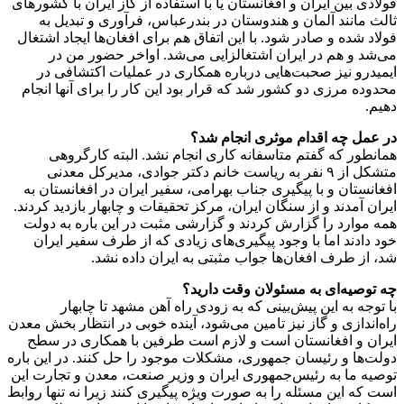
فولادی بین ایران و افغانستان یا با استفاده از گاز ایران با کشورهای
ثالث مانند آلمان و هندوستان در بندرعباس، فرآوری و تبدیل به
فولاد شده و صادر شود. با این اتفاق هم برای افغان‌ها ایجاد اشتغال
می‌شد و هم در ایران اشتغالزایی می‌شد. اواخر حضور من در
ایمیدرو نیز صحبت‌هایی درباره همکاری در عملیات اکتشافی در
محدوده مرزی دو کشور شد که قرار بود این کار را برای آنها انجام
دهیم.
در عمل چه اقدام موثری انجام شد؟
همانطور که گفتم متاسفانه کاری انجام نشد. البته کارگروهی
متشکل از ۹ نفر به ریاست خانم دکتر جوادی، مدیرکل معدنی
افغانستان و با پیگیری جناب بهرامی، سفیر ایران در افغانستان به
ایران آمدند و از سنگان ایران، مرکز تحقیقات و چابهار بازدید کردند.
همه موارد را گزارش کردند و گزارشی مثبت در این باره به دولت
خود دادند اما با وجود پیگیری‌‌های زیادی که از طرف سفیر ایران
شد، از طرف افغان‌ها جواب مثبتی به ایران داده نشد.
چه توصیه‌ای به مسئولان وقت دارید؟
با توجه به این پیش‌بینی که به زودی راه آهن مشهد تا چابهار
راه‌اندازی و گاز نیز تامین می‌شود، آینده خوبی در انتظار بخش معدن
ایران و افغانستان است و لازم است طرفین با همکاری‌ در سطح
دولت‌ها و رئیسان جمهوری، مشکلات موجود را حل کنند. در این باره
توصیه ما به رئیس‌جمهوری ایران و وزیر صنعت، معدن و تجارت این
است که این مسئله را به صورت ویژه پیگیری کنند زیرا نه تنها روابط