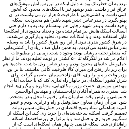
تردد به آن خطرناک بود به دلیل اینکه در تیررس آتش موشک‌های
عراق قرار داشت. بندر بوشهر نیز با اسکله‌های محدود که آبخور
کمی داشت و کشتی‌هایی با ظرفیت ۵ هزار تن می‌توانست در آن
پهلو بگیرد. در بندرعباس (بندر شهید باهنر) هم محدودیت اسکله
وجود داشت و بندر شهید رجایی هم نیمه‌تمام بود. به یاد دارم حتی
آسفالت اسکله‌هایش نیز تمام نشده بود و تعداد محدودی از اسکله‌ها
قابل استفاده بودند و با امکانات محدود، تخلیه و بارگیری می‌شدند.
در شرق کشور بندری نبود. از این رو، شرق کشور را باید به وسیله
بندرعباس تغذیه می‌کردیم؛ به همین دلیل صف زیادی از کشتی‌هایی
که منتظر تخلیه بارشان بودند وجود داشت. زمانی در مطبوعات
اعلام می‌شد در لنگرگاه ثنا ۵۰ کشتی در نوبت تخلیه بودند. ما از نظر
حمل‌ونقل جاده‌ای محدود بودیم و بندرعباس ریل نداشت. جاده‌ها هم
برای زیر بار رفتن این میزان کالا ظرفیت کافی نداشتند. بنا بر این،
وزیر وقت راه و ترابری، آقای نژادحسینیان، تصمیم گرفت برای
شرق کشور اسکله‌ای در چابهار راه‌اندازی کند که با حمایت آقای
مهندس موسوی نخست وزیر، مکان‌یابی، مشاوره و پیگیری‌ها انجام
شد. سفری به همراه آقایان نژادحسینیان و مهندس ابوالحسن
خاموشی و رئیس وقت سازمان بنادر رفتیم تا محل بندر مشخص
شود. من آن زمان معاون حمل‌ونقل و راه و ترابری بودم و عضو
کمیته هماهنگی ستاد بسیج اقتصادی در حمل‌ونقل. سپس دولت
تصمیم گرفت اسکله ساخته‌شده‌ای را خریداری کند. این اسکله از
سنگاپور خریداری و حمل شد و با برقراری زیرساخت‌ها، اسکله
راه‌اندازی شد. اسکله قدیمی چابهار همان اسکله‌ای است که از