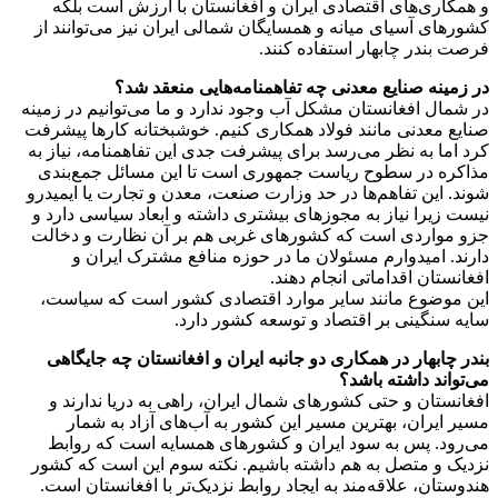
و همکاری‌‌های اقتصادی ایران و افغانستان با ارزش است بلکه
کشورهای آسیای میانه و همسایگان شمالی ایران نیز می‌توانند از
فرصت بندر چابهار استفاده کنند.
در زمینه صنایع معدنی چه تفاهمنامه‌هایی منعقد شد؟
در شمال افغانستان مشکل آب وجود ندارد و ما می‌توانیم در زمینه
صنایع معدنی مانند فولاد همکاری کنیم. خوشبختانه کارها پیشرفت
کرد اما به نظر می‌رسد برای پیشرفت جدی این تفاهمنامه، نیاز به
مذاکره در سطوح ریاست جمهوری است تا این مسائل جمع‌بندی
شوند. این تفاهم‌ها در حد وزارت صنعت، معدن و تجارت یا ایمیدرو
نیست زیرا نیاز به مجوزهای بیشتری داشته و ابعاد سیاسی دارد و
جزو مواردی است که کشورهای غربی هم بر آن نظارت و دخالت
دارند. امیدوارم مسئولان ما در حوزه منافع مشترک ایران و
افغانستان اقداماتی انجام دهند.
این موضوع مانند سایر موارد اقتصادی کشور است که سیاست،
سایه سنگینی بر اقتصاد و توسعه کشور دارد.
بندر چابهار در همکاری‌ دو جانبه ایران و افغانستان چه جایگاهی
می‌تواند داشته باشد؟
افغانستان و حتی کشورهای شمال ایران، راهی به دریا ندارند و
مسیر ایران، بهترین مسیر این کشور به آب‌های آزاد به شمار
می‌رود. پس به سود ایران و کشورهای همسایه است که روابط
نزدیک و متصل به هم داشته باشیم. نکته سوم این است که کشور
هندوستان، علاقه‌مند به ایجاد روابط نزدیک‌تر با افغانستان است.