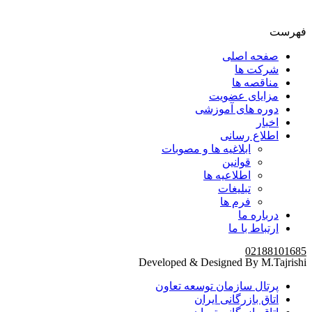
فهرست
صفحه اصلی
شرکت ها
مناقصه ها
مزایای عضویت
دوره های آموزشی
اخبار
اطلاع رسانی
ابلاغیه ها و مصوبات
قوانین
اطلاعیه ها
تبلیغات
فرم ها
درباره ما
ارتباط با ما
02188101685
Developed & Designed By M.Tajrishi
پرتال سازمان توسعه تعاون
اتاق بازرگانی ایران