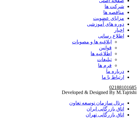
صفحه اصلی
شرکت ها
مناقصه ها
مزایای عضویت
دوره های آموزشی
اخبار
اطلاع رسانی
ابلاغیه ها و مصوبات
قوانین
اطلاعیه ها
تبلیغات
فرم ها
درباره ما
ارتباط با ما
02188101685
Developed & Designed By M.Tajrishi
پرتال سازمان توسعه تعاون
اتاق بازرگانی ایران
اتاق بازرگانی تهران