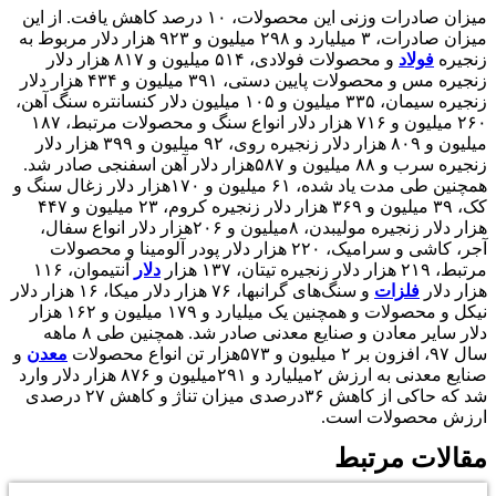
میزان صادرات وزنی این محصولات، ۱۰ درصد کاهش یافت. از این
میزان صادرات، ۳ میلیارد و ۲۹۸ میلیون و ۹۲۳ هزار دلار مربوط به
زنجیره
فولاد
و محصولات فولادی، ۵۱۴ میلیون و ۸۱۷ هزار دلار
زنجیره مس و محصولات پایین دستی، ۳۹۱ میلیون و ۴۳۴ هزار دلار
زنجیره سیمان، ۳۳۵ میلیون و ۱۰۵ میلیون دلار کنسانتره سنگ آهن،
۲۶۰ میلیون و ۷۱۶ هزار دلار انواع سنگ و محصولات مرتبط، ۱۸۷
میلیون و ۸۰۹ هزار دلار زنجیره روی، ۹۲ میلیون و ۳۹۹ هزار دلار
زنجیره سرب و ۸۸ میلیون و ۵۸۷هزار دلار آهن اسفنجی صادر شد.
همچنین طی مدت یاد شده، ۶۱ میلیون و ۱۷۰هزار دلار زغال سنگ و
کک، ۳۹ میلیون و ۳۶۹ هزار دلار زنجیره کروم، ۲۳ میلیون و ۴۴۷
هزار دلار زنجیره مولیبدن، ۸میلیون و ۲۰۶هزار دلار انواع سفال،
آجر، کاشی و سرامیک، ۲۲۰ هزار دلار پودر آلومینا و محصولات
مرتبط، ۲۱۹ هزار دلار زنجیره تیتان، ۱۳۷ هزار
دلار
آنتیموان، ۱۱۶
هزار دلار
فلزات
و سنگ‌های گرانبها، ۷۶ هزار دلار میکا، ۱۶ هزار دلار
نیکل و محصولات و همچنین یک میلیارد و ۱۷۹ میلیون و ۱۶۲ هزار
دلار سایر معادن و صنایع معدنی صادر شد. همچنین طی ۸ ماهه
سال ۹۷، افزون بر ۲ میلیون و ۵۷۳هزار تن انواع محصولات
معدن
و
صنایع معدنی به ارزش ۲میلیارد و ۲۹۱میلیون و ۸۷۶ هزار دلار وارد
شد که حاکی از کاهش ۳۶درصدی میزان تناژ و کاهش ۲۷ درصدی
ارزش محصولات است.
مقالات مرتبط