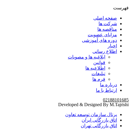
فهرست
صفحه اصلی
شرکت ها
مناقصه ها
مزایای عضویت
دوره های آموزشی
اخبار
اطلاع رسانی
ابلاغیه ها و مصوبات
قوانین
اطلاعیه ها
تبلیغات
فرم ها
درباره ما
ارتباط با ما
02188101685
Developed & Designed By M.Tajrishi
پرتال سازمان توسعه تعاون
اتاق بازرگانی ایران
اتاق بازرگانی تهران