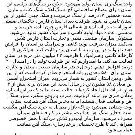
واحد سنگ‌بری استان تولید می‌شود. علاوه بر سنگ‌های تزئینی، این
استان دارای مصالح ساختمانی گچ، سنگ آهک، سنگ لاشه و مارن
است. همچنین ۱۷درصد از سنگ مرمریت و سنگ چینی کشور از این
استان تامین می‌شود. ظرفیت بعدی استان فارس، خاک‌های صنعتی
نسوز است. در استان‌های شمالی فارس چون آباده، خرمبید و
ممسنی، عمده مواد اولیه کاشی و سرامیک کشور تولید می‌شود.
مسئولان سازمان صنعت، معدن و تجارت استان فارس تلاش
می‌کنند میزان ظرفیت تولید کاشی و سرامیک در استان را افزایش
دهند تا بتوانند در این زمینه با استان یزد رقابت کنند. هم‌اکنون ۵
کارخانه کاشی و سرامیک با ظرفیت ۴۳ میلیون متر مربع در استان
فعالیت می‌کند. ما امیدواریم که این ظرفیت تولید را در امسال ۲۰
درصد افزایش دهیم. درحال‌حاضر سازمان صنعت، معدن و تجارت
استان برای ۵۸۰ معدن پروانه استخراج صادر کرده است که از این
نظر دومین استان کشور به شمار می‌رویم. میزان استخراج اسمی
این معادن ۵۸ میلیون تن در سال است. این معادن برای بیش از ۳
هزار نفر اشتغال ایجاد کرد‌ه‌اند. جالب است بدانید که در این استان،
معادن فلزی نیز مانند کرومیت، سرب و روی، منگنز، مس، سنگ
آهن و هماتیت فعال هستند اما به ذخایر سنگ آهن هماتیت استان
توجه چندانی نمی‌شود چراکه بازار متمایل به خرید سنگ آهن مگنتیت
است. ذخایر سنگ آهن هماتیت، بیشتر در کارخانه‌های سیمان
مصرف می‌شود. سازمان ایمیدرو تلاش می‌کند با بخش خصوصی
همراهی کند تا طرح تحقیقاتی پرعیارسازی سنگ آهن هماتیت
عملیاتی شود.