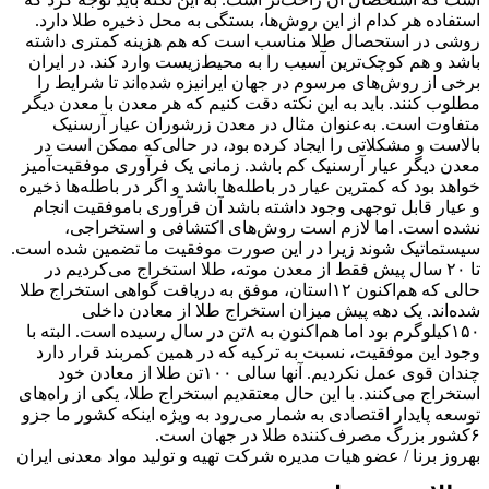
استفاده هر کدام از این روش‌ها، بستگی به محل ذخیره طلا دارد.
روشی در استحصال طلا مناسب است که هم هزینه کمتری داشته
باشد و هم کوچک‌ترین آسیب را به محیط‌زیست وارد ‌کند. در ایران
برخی از روش‌های مرسوم در جهان ایرانیزه شده‌اند تا شرایط را
مطلوب کنند. باید به این نکته دقت کنیم که هر معدن با معدن دیگر
متفاوت است. به‌عنوان مثال در معدن زرشوران عیار آرسنیک
بالاست و مشکلاتی را ایجاد کرده بود، در حالی‌که ممکن است در
معدن دیگر عیار آرسنیک کم باشد. زمانی یک فرآوری موفقیت‌آمیز
خواهد بود که کمترین عیار در باطله‌ها باشد و اگر در باطله‌ها ذخیره
و عیار قابل توجهی وجود داشته باشد آن فرآوری باموفقیت انجام
نشده است. اما لازم است روش‌های اکتشافی و استخراجی،
سیستماتیک شوند زیرا در این صورت موفقیت ما تضمین شده است.
تا ۲۰ سال پیش فقط از معدن موته، طلا استخراج می‌کردیم در
حالی که هم‌اکنون ۱۲استان، موفق به دریافت گواهی استخراج طلا
شده‌اند. یک دهه پیش میزان استخراج طلا از معادن داخلی
۱۵۰کیلوگرم بود اما هم‌اکنون به ۸تن در سال رسیده است. البته با
وجود این موفقیت، نسبت به ترکیه که در همین کمربند قرار دارد
چندان قوی عمل نکردیم. آنها سالی ۱۰۰تن طلا از معادن خود
استخراج می‌کنند. با این حال معتقدیم استخراج طلا، یکی از راه‌های
توسعه پایدار اقتصادی به شمار می‌رود به ویژه اینکه کشور ما جزو
۶کشور بزرگ مصرف‌کننده طلا در جهان است.
بهروز برنا / عضو هیات مدیره شرکت تهیه و تولید مواد معدنی ایران