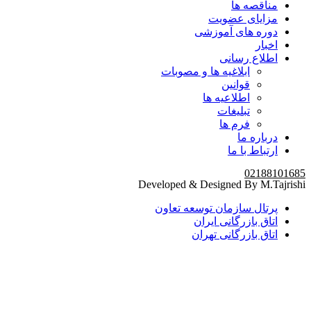
مناقصه ها
مزایای عضویت
دوره های آموزشی
اخبار
اطلاع رسانی
ابلاغیه ها و مصوبات
قوانین
اطلاعیه ها
تبلیغات
فرم ها
درباره ما
ارتباط با ما
02188101685
Developed & Designed By M.Tajrishi
پرتال سازمان توسعه تعاون
اتاق بازرگانی ایران
اتاق بازرگانی تهران