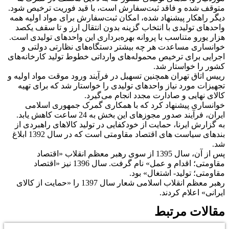
متوقف شده و فاقد ثبت‌سفارش است، با قید فوریت ترخیص شود.
دیگر راهکار پیشنهاد شده، امکان ثبت‌سفارش برای مواد اولیه همه
واحدهای تولیدی با انتخاب گزینه بدون انتقال ارز و تا سقف یکصد
هزار یورو متناسب با پروانه بهره‌برداری این واحدهای تولیدی است.
خوانساری مساعدت هر چه بیشتر دستگاه‌های نظارتی دولتی و
اجرایی برای ترخیص محموله‌های وارداتی خطوط تولید کارخانه‌های
کشور را خواستار شد.
رییس اتاق تهران همچنین تسهیل در فرآیند ورود موقت مواد اولیه و
تجهیزات مورد نیاز واحدهای تولیدی را خواستار شد که برای تهیه
کالای نهایی و صادارت مجدد انجام می‌گیرد.
خوانساری پیشنهاد کرد که با همکاری گمرک جمهوری اسلامی
ایران، فرآیند صدور مجوزهای این بخش به 24 ساعت کاهش یابد.
به گزارش ایرنا، حمایت از خودکفایی در تولید کالاهای راهبردی از
بندهای سیاست های اقتصاد مقاومتی است که در سال 1392 ابلاغ
شد.
پس از آن، سال 1395 از سوی رهبر معظم انقلاب «اقتصاد
مقاومتی؛ اقدام و عمل» نام گرفت. سال 1396 نیز «اقتصاد
مقاومتی؛ تولید- اشتغال» بود.
رهبر معظم انقلاب اسلامی شعار سال 1397 را «حمایت از کالای
ایرانی» اعلام کردند.
مقالات مرتبط