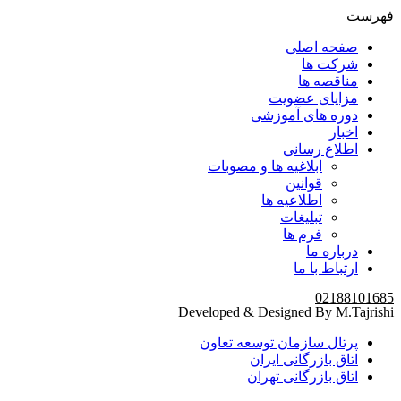
فهرست
صفحه اصلی
شرکت ها
مناقصه ها
مزایای عضویت
دوره های آموزشی
اخبار
اطلاع رسانی
ابلاغیه ها و مصوبات
قوانین
اطلاعیه ها
تبلیغات
فرم ها
درباره ما
ارتباط با ما
02188101685
Developed & Designed By M.Tajrishi
پرتال سازمان توسعه تعاون
اتاق بازرگانی ایران
اتاق بازرگانی تهران