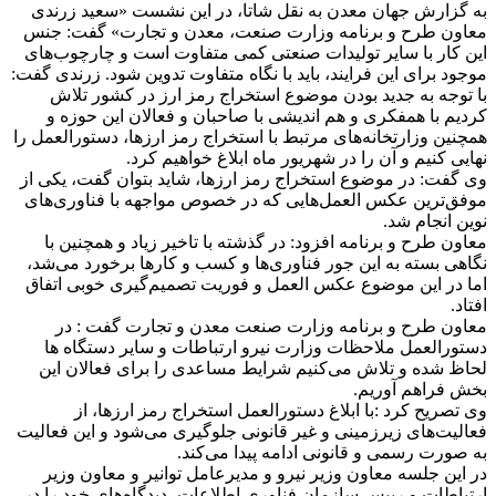
به گزارش جهان معدن به نقل شاتا، در این نشست «سعید زرندی
معاون طرح و برنامه وزارت صنعت، معدن و تجارت» گفت: جنس
این کار با سایر تولیدات صنعتی کمی متفاوت است و چارچوب‌های
موجود برای این فرایند، باید با نگاه متفاوت تدوین شود. زرندی گفت:
با توجه به جدید بودن موضوع استخراج رمز ارز در کشور تلاش
کردیم با همفکری و هم اندیشی با صاحبان و فعالان این حوزه و
همچنین وزارتخانه‌های مرتبط با استخراج رمز ارزها، دستورالعمل را
نهایی کنیم و آن را در شهریور ماه ابلاغ خواهیم کرد.
وی گفت: در موضوع استخراج رمز ارزها، شاید بتوان گفت، یکی از
موفق‌ترین عکس العمل‌هایی که در خصوص مواجهه با فناوری‌های
نوین انجام شد.
معاون طرح و برنامه افزود: در گذشته با تاخیر زیاد و همچنین با
نگاهی بسته به این جور فناوری‌ها و کسب و کارها برخورد می‌شد،
اما در این موضوع عکس العمل و فوریت تصمیم‌گیری خوبی اتفاق
افتاد.
معاون طرح و برنامه وزارت صنعت معدن و تجارت گفت : در
دستورالعمل ملاحظات وزارت نیرو ارتباطات و سایر دستگاه ها
لحاظ شده و تلاش می‌کنیم شرایط مساعدی را برای فعالان این
بخش فراهم آوریم.
وی تصریح کرد :با ابلاغ دستورالعمل استخراج رمز ارزها، از
فعالیت‌های زیرزمینی و غیر قانونی جلوگیری می‌شود و این فعالیت
به صورت رسمی و قانونی ادامه پیدا می‌کند.
در این جلسه معاون وزیر نیرو و مدیرعامل توانیر و معاون وزیر
ارتباطات و رییس سازمان فناوری اطلاعات، دیدگاه‌های خود را در