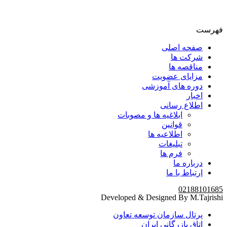
فهرست
صفحه اصلی
شرکت ها
مناقصه ها
مزایای عضویت
دوره های آموزشی
اخبار
اطلاع رسانی
ابلاغیه ها و مصوبات
قوانین
اطلاعیه ها
تبلیغات
فرم ها
درباره ما
ارتباط با ما
02188101685
Developed & Designed By M.Tajrishi
پرتال سازمان توسعه تعاون
اتاق بازرگانی ایران