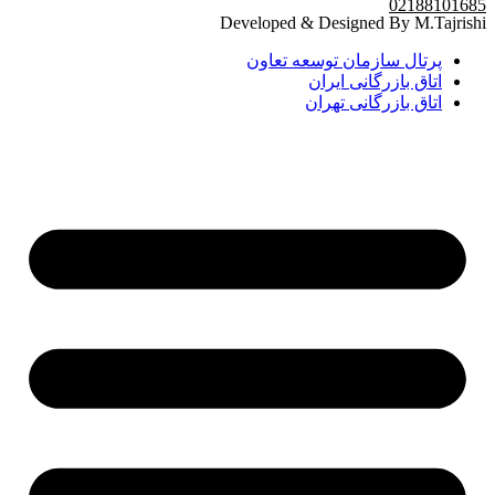
02188101685
Developed & Designed By M.Tajrishi
پرتال سازمان توسعه تعاون
اتاق بازرگانی ایران
اتاق بازرگانی تهران