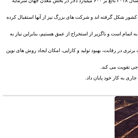
همچنین حامد عسکری زاده مشاور ارشد امور اجرایی شرکت معدنی صنعتی گل گهر هم گفت: براساس آمارهای اعلامی برآورد شده که در سال ۲۰۱۸ بالغ بر ۶۰۰ میلیارد دلار در بخش معدن جهان سرمایه
بروست و نیازمند نگاه خلاقانه است و در پنج سال گذشته تعداد ۲۰۰ شرکت استارتاپ در کشور شکل گرفته اند و شرکت های بزرگ نیز از آنها استقبال کرده
مام است و ناگزیر از استخراج از عمق هستیم، بنابراین نیاز به
تری در رقابت، بهبود تولید و کارایی، امکان ایجاد روش های نوین
جی تقویت می کند.