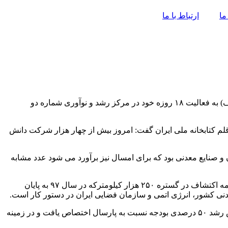
ما
ارتباط با ما
تهران – ایرنا – دوره کارگاهی و آموزش فشرده (بوت کمپ) تحت عنوان «کرومیت» (مجموعه رویدادهای ایده‌گرد، بوت‌کمپ، معدن و اکتشاف) به فعالیت ۱۸ روزه خود در مرکز رشد و نوآوری شماره دو
 قلم کتابخانه ملی ایران گفت: امروز بیش از چهار هزار شرکت دانش
 کرد که سال گذشته ۹.۲ میلیارد دلار ارزش صادرات بخش معدن و صنایع معدنی بود که برای امسال نیز برآورد می شود عدد مشابه
به گفته رئیس هیات عامل ایمیدرو امسال حداقل ۳.۵ میلیارد دلار طرح های قابل افتتاح این بخش در دست اقدام است و علاوه بر اجرای برنامه اکتشاف در گستره ۲۵۰ هزار کیلومترکه در سال ۹۷ به پایان
غریب پور تصریح کرد: امروز اولویت ایمیدرو توجه به مسایل آموزشی و پژوهشی است، بگونه ای که در دوره ۶ ماهه امسال در بخش آموزش رشد ۵۰ درصدی بودجه نسبت به پارسال اختصاص یافت و در زمینه