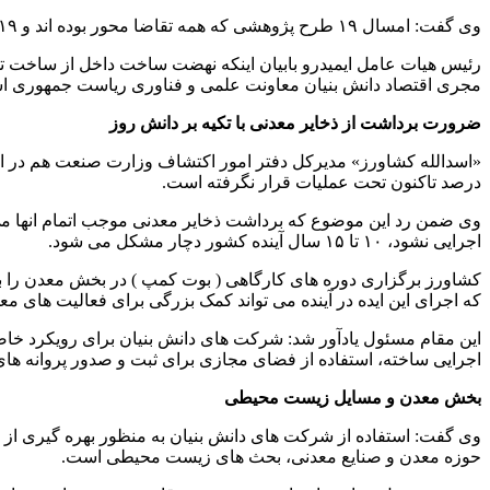
وی گفت: امسال ۱۹ طرح پژوهشی که همه تقاضا محور بوده اند و ۱۹ نیاز بخش معدن وصنایع معدنی را برطرف می سازد، درقالب قرارداد شکل اجرایی به خود می گیرد.
رئیس هیات عامل ایمیدرو بابیان اینکه نهضت ساخت داخل از ساخت 
مجری اقتصاد دانش بنیان معاونت علمی و فناوری ریاست جمهوری است
ضرورت برداشت از ذخایر معدنی با تکیه بر دانش روز
درصد تاکنون تحت عملیات قرار نگرفته است.
وی ضمن رد این موضوع که برداشت ذخایر معدنی موجب اتمام انها می شود
اجرایی نشود، ۱۰ تا ۱۵ سال آینده کشور دچار مشکل می شود.
کشاورز برگزاری دوره های کارگاهی ( بوت کمپ ) در بخش معدن را برای
که اجرای این ایده در آینده می تواند کمک بزرگی برای فعالیت های مع
این مقام مسئول یادآور شد: شرکت های دانش بنیان برای رویکرد خاص
اجرایی ساخته، استفاده از فضای مجازی برای ثبت و صدور پروانه 
بخش معدن و مسایل زیست محیطی
وی گفت: استفاده از شرکت های دانش بنیان به منظور بهره گیری از
حوزه معدن و صنایع معدنی، بحث های زیست محیطی است.