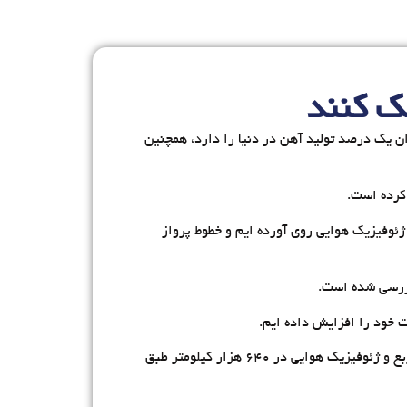
ک کنند
 یک درصد تولید آهن در دنیا را دارد، همچنین
کرده است.
ن زمین شناسی و اکتشافات معدنی کشور عنوان کرد: برای اینکه شناختی از زیر زمین داشته باشیم از سال ۸۱ به ژئوفیزیک هوایی روی آورده ایم و خطوط پرواز
شهیدی با تشریح بخشی از عملکرد سازمان زمین شناسی ادامه داد: در دهه ۹۰ انجام اکتشافات به میزان ۵۵۰ هزار کیلومتر مربع و ژئوفیزیک هوایی در ۶۴۰ هزار کیلومتر طبق