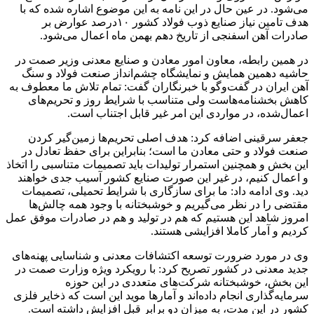
می‌شود. در عین حال در این نامه به این موضوع اشاره شده که با
هدف تامین نیاز صنایع ذوب فولاد کشور ۱۰درصد عوارض بر
صادرات آهن اسفنجی از تاریخ دهم بهمن ماه اعمال می‌شود.
در همین رابطه، معاون امور معادن و صنایع معدنی وزیر صمت در
حاشیه دهمین همایش و نمایشگاه چشم‌انداز صنعت فولاد و سنگ
آهن ایران در گفت‌وگو با خبرنگاران گفت: تمام تلاش ما معطوف به
کاهش بخشنامه‌هاست ولی متناسب با شرایط روز و تحریم‌های
اعمال‌شده، در مواردی این امر غیر قابل اجتناب است.
جعفر سرقینی اضافه کرد: هدف اصلی تحریم‌ها زمین‌گیر کردن
صنعت فولاد و حتی معادن ما است؛ بنابراین برای حفظ تعادل در
این بخش و همچنین استمرار تولیدات باید تصمیمات متناسبی را اتخاذ
و اعمال کنیم، در غیر این صورت صنایع کشور آسیب جدی خواهند
دید. وی ادامه داد: ما برای سازگاری با شرایط تحمیلی، تصمیمات
مقتضی را در نظر می‌گیریم و خوشبختانه با وجود همه چالش‌ها
امروز شاهد این هستیم که هم در تولید و هم در صادرات موفق عمل
کردیم و آمار کاملا افزایشی هستند.
وی در مورد ضرورت توسعه اکتشافات معدنی و شناسایی پهنه‌های
جدید معدنی در کشور تصریح کرد: با رویکرد ویژه وزارت صمت در
این بخش، خوشبختانه شرکت‌های متعددی در این حوزه
سرمایه‌گذاری انجام داده‌اند و آمارها موید این است که ذخایر فلزی
کشور در این مدت، به میزان دو برابر قبل افزایش داشته است.