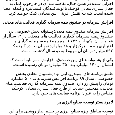
اجرایی شـده در همین حـال، تفاهمنامـه ای در چارچوب کمک به
فعال سـازی معادن کوچـک با تولیدکنندگان کنسـانتره و گندله امضا
شـده اسـت کـه بـه نقـش آفرینی ایـن معـادن کمک خواهـد کرد.
افزایش سرمایه در صندوق بیمه سرمایه گذاری فعالیت های معدنی
افزایش سرمایه صندوق بیمه معدن؛ پشتوانه بخش خصوصی نزد
صنـدوق بیمـه سـرمایه گـذاری فعالیـت های معدنـی در ۱۴ سـال از
فعالیـت آن، یکهزار و ۷۴۲ فقـره بیمه نامه سـرمایه گذاری و
اعتبـاری بـه مبلـغ یکهزار و ۲۸ میلیـارد تومـان صـادر کـرده کـه
۵۹۲ میلیارد تومان آن مربوط به دو سـال گذشـته اسـت.
یکی از پشـتوانه هـای ایـن صنـدوق، افزایـش سـرمایه اسـت که
امسال از ۱۴۰ میلیـارد بـه ۳۵۰ میلیـارد تومان رسـیده اسـت.
طبـق برنامـه های ایمیـدرو، ایـن نهاد پشـتیبان معادن بخـش
خصوصـی، سـال ۹۹ برنامـه افزایـش سـرمایه تـا ۵۰۰ میلیـارد
تومان را پیـش رو دارد. صندوق بیمه سـرمایه گذاری فعالیـت هـای
معدنـی، همچنیـن حمایت از طرح فعال سـازی معـادن کوچـک
مقیاس را به عنوان برنامه فعالیت های خـود دارد.
لامرد بستر توسعه صنایع انرژی بر
توسعه مناطق ویژه صنایع انرژی بر چشم انداز روشنی برای این