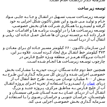
توسعه زیر ساخت
توسـعه زیرسـاخت سـبب تسـهیل در انتقـال و جـا بـه جایـی مـواد
خـام و تولیـد مـی شـود و این نقش تاکنون شکل اجرایی به خود
گرفته و ایمیـدرو بـا همـکاری شـرکت هـای بخـش خصوصـی،
توسـعه زیرسـاخت هـا را در اولویـت برنامـه هـا و اقدامـات خـود
قـرار داده کـه برجسـته تریـن آن ها شـامل حمـل جـاده ای، ریلـی و
انتقال آب از دریـا اسـت.
ایـن سـازمان تاکنـون ۶۶۰ کیلومتر مسـیر جـاده ای بـرای معـادن و
۳۷۳ کیلومتر خط انتقـال برق ایجاد کـرده اسـت. علاوه بـر این،
احـداث نیـروگاه هرمـز در منطقه ویـژه خلیـج فـارس در
چارچوب توسـعه زیرسـاخت هـا انجـام شـده اسـت.
همچنین خط دوم جاده سـنگان- تربـت حیدریه بـا مشـارکت بخـش
خصوصـی اجرایی شـده و ارزش کل سـرمایه گـذاری ایـن طـرح بـه
بیـش از ۸۰۰ میلیـارد تومـان می رسـد. طرح خط انتقال آب از
دریای
عمان
را، ایمیـدرو بـا اسـتفاده از تجربه اجـرای پروژه انتقـال
آب از خلیج فـارس بـه مناطـق مرکزی، پـروژه جدیـد و بزرگ
انتقـال آب از دریـای عمـان بـه سـه اسـتان شـرقی سیسـتان و
بلوچسـتان، خراسـان جنوبـی و خراسـان رضـوی را بـا اسـتفاده از
سـرمایه گـذاری بخـش خصوصـی اجرایی مـی کند.