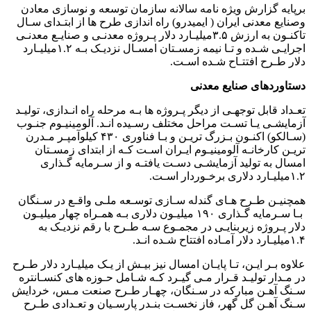
برپایه گزارش ویژه نامه سالانه سازمان توسعه و نوسازی معادن
وصنایع معدنی ایران ( ایمیدرو) راه اندازی طرح ها از ابتـدای سـال
تاکنـون به ارزش ۳.۵میلیـارد دلار پـروژه معدنـی و صنایـع معدنـی
اجرایـی شـده و تـا نیمه زمسـتان امسـال نزدیـک بـه ۱.۲میلیـارد
دلار طـرح افتتـاح شـده اسـت.
دستاوردهای صنایع معدنی
تعـداد قابل توجهـی از دیگر پـروژه ها بـه مرحله راه انـدازی، تولیـد
آزمایشـی یـا تسـت مراحل مختلف رسـیده انـد. آلومینیـوم جنـوب
(سـالکو) اکنـون بـزرگ تریـن و بـا فناوری ۴۳۰ کیلوآمپـر مـدرن
تریـن کارخانـه آلومینیـوم ایـران اسـت کـه از ابتدای زمسـتان
امسال به تولید آزمایشـی دسـت یافتـه و از سـرمایه گـذاری
۱.۲میلیـارد دلاری برخـوردار اسـت.
همچنیـن طـرح هـای گندله سـازی توسـعه ملـی واقـع در سـنگان
بـا سـرمایه گـذاری ۱۹۰ میلیـون دلاری بـه همـراه چهار میلیـون
دلار پـروژه زیربنایـی در مجمـوع سـه طـرح با رقم نزدیـک به
۱.۴میلیـارد دلار آمـاده افتتاح شـده انـد.
علاوه بـر ایـن، تـا پایـان امسال نیز بیـش از یـک میلیـارد دلار طـرح
در مـدار تولیـد قـرار مـی گیـرد کـه شـامل حـوزه های کنسـانتره
سـنگ آهـن مبارکه در سـنگان، چهـار طـرح صنعت مـس، خردایش
سـنگ آهـن گل گهر، فاز نخسـت بنـدر پارسـیان و تعـدادی طـرح