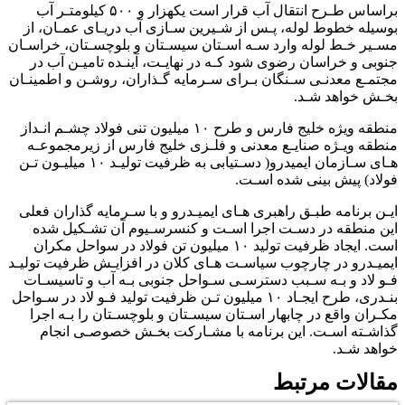
براساس طـرح انتقال آب قرار است یکهزار و ۵۰۰ کیلومتـر آب
بوسیله خطوط لوله، پـس از شـیرین سـازی آب دریـای عمـان، از
مسـیر خـط لوله وارد سـه اسـتان سیسـتان و بلوچسـتان، خراسـان
جنوبی و خراسان رضوی شود کـه در نهایـت، آینـده تامیـن آب در
مجتمـع معدنـی سـنگان بـرای سـرمایه گـذاران، روشـن و اطمینـان
بخـش خواهد شـد.
منطقه ویژه خلیج فارس و طرح ۱۰ میلیون تنی فولاد چشـم انـداز
منطقه ویـژه صنایـع معدنی و فلـزی خلیج فارس از زیرمجموعـه
هـای سـازمان ایمیدرو( دسـتیابی به ظرفیت تولیـد ۱۰ میلیـون تـن
فولاد) پیش بینی شده اسـت.
ایـن برنامه طبـق راهبری هـای ایمیـدرو و با سـرمایه گذاران فعلی
این منطقه در دسـت اجرا اسـت و کنسرسـیوم آن تشـکیل شده
است. ایجاد ظرفیت تولید ۱۰ میلیون تن فولاد در سواحل مکران
ایمیـدرو در چارچوب سیاسـت هـای کلان در افزایـش ظرفیت تولیـد
فـو لاد و بـه سـبب دسترسـی سـواحل جنوبی بـه آب و تاسیسـات
بنـدری، طرح ایجـاد ۱۰ میلیون تـن ظرفیت تولید فـو لاد در سـواحل
مکـران واقع در چابهار اسـتان سیسـتان و بلوچسـتان را بـه اجرا
گذاشـته اسـت. این برنامه با مشـارکت بخـش خصوصـی انجام
خواهد شـد.
مقالات مرتبط