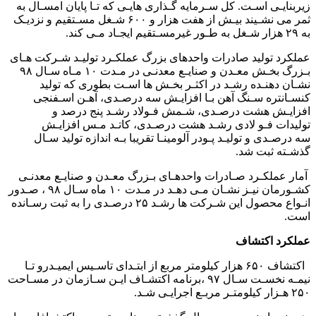
زیربنایـی اسـت. کل سـرمایه گـذاری هایـی که تـا پایان امسـال به
ثمر می نشـیند بیـش از هفت هزار و ۶۰۰ شـغل مسـتقیم و نزدیـک
به ۲۹ هزار شـغل به طـور غیرمسـتقیم ایجـاد مـی کند.
عملکرد تولید صادرات واحدهای بزرگ عملکـرد تولیـد شـرکت هـای
بـزرگ بخـش معـدن و صنایـع معدنـی در مـدت ۱۰ مـاه سـال ۹۸
نشـان دهنـده رشـد در اکثـر بخـش ها اسـت بطوری که تولید
کنسـانتره سـنگ آهن بـا افزایـش سه درصـدی، آهـن اسـفنجی
افزایـش هشت درصـدی، شـمش فـولاد رشـد پنج درصد و
تولیدات فـو لادی رشـد هشت درصـدی، کاتـد مـس افزایـش
سه درصـدی و تولیـد پـودر آلومینـا تقریبا بـه اندازه تولید سـال
گذشـته ثبت شد.
آمار عملکـرد صـادرات واحدهـای بـزرگ معـدن و صنایـع معدنـی
کشـورمان نیـز نشـان مـی دهـد در مـدت ۱۰ ماه سـال ۹۸ ، صـدور
انـواع محصول این شـرکت ها رشـد ۲۵ درصـدی را به ثبت رسـانده
است.
عملکرد اکتشاف
اکتشاف ۶۵۰ هزار کیلومتر مربع از ابتـدای تاسـیس ایمیـدرو تـا
نیمـه نخسـت سـال ۹۷ ،برنامه اکتشـاف ایـن سـازمان در مسـاحت
۲۵۰ هـزار کیلومتـر مربـع اجرایـی شـد.