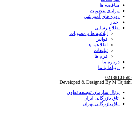
مناقصه ها
مزایای عضویت
دوره های آموزشی
اخبار
اطلاع رسانی
ابلاغیه ها و مصوبات
قوانین
اطلاعیه ها
تبلیغات
فرم ها
درباره ما
ارتباط با ما
02188101685
Developed & Designed By M.Tajrishi
پرتال سازمان توسعه تعاون
اتاق بازرگانی ایران
اتاق بازرگانی تهران