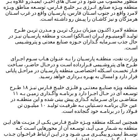
منظور محسوب می شود و در سـال های اخیـر، ایمیـدرو علاوه بـر
منطقه ویـژه صنایع ِ انـرژی بـر خلیـج فـارس، توسـعه مناطق ویـژه
لامرد واقع در جنوب اسـتان فارس، پارسـیان واقع در غرب اسـتان
هرمزگان و نیز کاشـان را پیـش رو داشـته اسـت.
منطقه لامرد اکنـون میزبان بـزرگ تریـن و مـدرن تریـن طـرح
تولیـد آلومینیـوم ایـران (سـالکو) اسـت و منطقه پارسـیان نیـز در
حال جذب سـرمایه گـذاران حـوزه صنایع معدنی و پتروشـیمی
اسـت.
وزارت نفت، منطقـه پارسـیان را بـه عنـوان هـاب سـوم اجـرای
طـرح های پتروشـیمی قـرارداده اسـت و درحـال حاضـر، سـاخت
فـاز نخسـت اسـکله اختصاصـی منطقه پارسـیان در مراحـل پایانی
قرار دارد و امسال به بهـره بـرداری خواهد رسـید.
منطقه ویژه صنایـع معدنـی و فلـزی خلیـج فـارس نیـز ۱۸ طـرح
توسـعه ای در حـال اجـرا دارد و برنامـه واگـذاری زمیـن بـه ۱۱
متقاضـی برای سـرمایه گـذاری پیش بینی شده و این منطقـه در
عین حال برنامـه دسـتیابی بـه ظرفیـت تولیـد ۱۰ میلیـون تن
فـولاد را در برنامـه خود گنجانده است.
همچنین اسـکله منطقه ویـژه خلیـج فـارس یکـی از مزیـت های ایـن
منطقه به شـمار مـی آیـد، توسـعه آن از محورهایی اسـت کـه
توسـط ایمیدرو پیگیـری مـی شـود و در ایـن ارتباط فراخـوان جـذب
سـرمایه گـذار دردسـت اقدام اسـت.