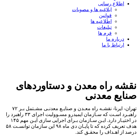
اطلاع رسانی
ابلاغیه ها و مصوبات
قوانین
اطلاعیه ها
تبلیغات
فرم ها
درباره ما
ارتباط با ما
نقشه راه معدن و دستاوردهای
صنایع معدنی
تهران- ایرنا- نقشـه راه معـدن و صنایـع معدنـی مشـتمل بـر ۷۲
راهبـرد اسـت که سـازمان ایمیدرو مسـوولیت اجرای ۳۳ راهبرد را
در اختیـار دارد. ایـن سـازمان بـرای اجرایی سازی ایـن مهم ۱۴۵
هدف تعریف کرده که تا پایـان دی ماه ۹۸ این سازمان توانسـت ۵۸
درصد از اهـداف را محقـق کند.