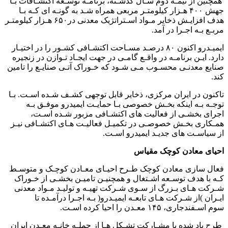
همچنین از نیمـه دوم سـال گذشـته، برنامـه توسـعه اکتشـافات بـا
جهش ۴۰۰ هـزار کیلومتـر مربعی همراه شـد به گونـه ای کـه بـا
هدف افزایـش ذخایر مـواد اسـتراتژیک معدنی در۶۵۰ هـزار کیلومتـر
مربـع بـه اجـرا در آمد.
ایمیـدرو اکنون ۸۰ درصـد مسـاحت اکتشـافی کشـور را در اختیـار
دارد. ایـن برنامـه در واقـع گامـی در جهت ایجـاد تـوازن در زنجیره
صنایع معدنـی محسـوب مـی شـود که خـوراک آتـی صنایـع را تامین
کند.
تاکنون در ایران مرکزی، ذخایر قابل توجهی کشـف شـده اسـت. بـا
توجـه بـه اینکه بخـش خصوصی بـا حمایـت ایمیدرو موفـق بـه
اجرای بخشـی از فعالیت های اکتشـافی مزبور شـده اسـت،
همـکاری بخـش خصوصـی در تکمیـل فعالیـت هـای اکتشـافی نیـز
از سیاسـت های جدیـد ایمیدرو اسـت.
احیای معادن کوچک مقیاس
فعال سازی معادن کوچک طـرح احیـای معـادن کوچـک و متوسـط
کـه با هدف توسـعه اشـتغال و همچنیـن تامیـن بخشـی از خـوراک
شـرکت هـای بـزرگ از سـوی شـرکت تهیـه و تولیـد مـواد معدنی
ایـران )از شـرکت هـای تابعـه ایمیـدرو( بـه اجـرا درآمـده تا
سوم اسـفندجاری، ۱۴۵ معـدن را احیا کرده اسـت.
طرح یاد شده با مشـارکت تشـکل هـا از جملـه خانـه معـدن ایران