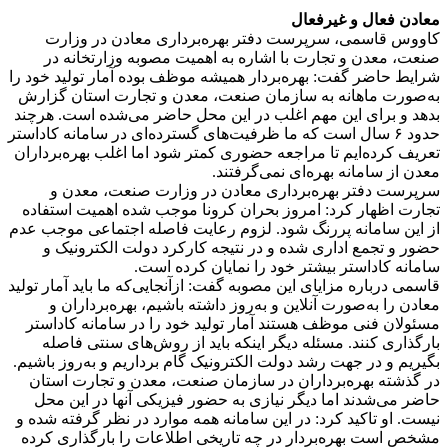
معادن فعال و غیرفعال
کاووس قاسمی، سرپرست دفتر بهره‌برداری معادن در وزارت
صنعت، معدن و تجارت با اشاره به اهمیت مصوبه وزارتخانه در
شرایط حاضر گفت: بهره‌بردار همیشه موظف بوده آمار تولید خود را
به‌صورت ماهانه به سازمان صنعت، معدن و تجارت استان گزارش
بدهد و برای این مهم اغلب در این محل حاضر می‌شده است. هرچند
حدود ۶ سال است که ما ظرفیت‌های گسترده‌ای در سامانه کاداستر
تعریف کرده‌ایم تا مراجعه حضوری کمتر شود اما اغلب بهره‌برداران
معدن از سامانه بهره‌ای نمی‌گرفتند.
سرپرست دفتر بهره‌برداری معادن در وزارت صنعت، معدن و
تجارت اظهار کرد: امروز بحران کرونا موجب شده اهمیت استفاده
از این سامانه پررنگ شود. لزوم رعایت فاصله اجتماعی موجب عدم
حضور و تجمع اداری شده و در نتیجه کارکرد دولت الکترونیک و
سامانه کاداستر بیشتر خود را نمایان کرده است.
قاسمی درباره مزایای این مصوبه گفت: ازآنجایی‌که ما باید آمار تولید
معادن را به‌صورت آنلاین و به‌روز داشته باشیم، بهره‌برداران و
مسئولان فنی موظف هستند آمار تولید خود را در سامانه کاداستر
بارگذاری کنند. مسئله دیگر اینکه باید از روش‌های سنتی فاصله
بگیریم و در جهت رشد دولت الکترونیک گام برداریم و به‌روز باشیم.
در گذشته بهره‌برداران در سازمان صنعت، معدن و تجارت استان
حاضر می‌شدند اما دیگر نیازی به حضور فیزیکی آنها در این محل
نیست. او تاکید کرد: در این سامانه همه موارد در نظر گرفته شده و
مشخص است بهره‌بردار در چه تاریخی اطلاعات را بارگذاری کرده