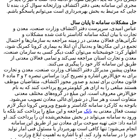
مجری این سامانه یعنی دفتر اکتشاف وزارتخانه سوال کرد، بنده تا
جایی که مرتبط به بخش بهره‌برداری است می‌توانم پاسخگو باشم.
حل مشکلات سامانه تا پایان سال
عباس امیدی، سرپرست دفتر اکتشاف وزارت صنعت، معدن و
تجارت با بیان اینکه سامانه کاداستر باعث شده مشکلات و
نگرانی‌های فعالان معدنی در زمینه مراجعه به سازمان‌ها و احتمال
تجمع در این مکان‌ها و به‌دنبال آن ابتلا به بیماری کرونا کمرنگ شود،
اظهار کرد: خوشبختانه می‌توان گفت دیگر کسی به سازمان صنعت،
معدن و تجارت استان مراجعه نمی‌کند و تمامی فعالان معدنی از
طریق این سامانه کار خود را پیگیری می‌کنند.
معاون پیشین مدیرکل دفتر اکتشاف وزارت صنعت، معدن و تجارت
برای به حق‌الارض اشاره و تصریح کرد: براساس تبصره ۲ و ۳ ماده ۶
قانون معادن برای تمدید و صدور مجوز اکتشاف، متقاضیان موظف
هستند مبلغی را به ازای هر کیلومترمربع پرداخت کنند که به نام
حق‌الارض معروف است. این مبلغ در گروه‌های مختلف معدنی
متفاوت است و هر سال در شورای‌عالی معادن تصویب می‌شود.
باتوجه به کارکرد سامانه کاداستر و شیوع ویروس کرونا دیگر لازم
نیست فعال معدنی به
بانک
مراجعه و این مبلغ را پرداخت کند بلکه با
ورود به سامانه می‌تواند در بخش مشخص‌شده آن را پرداخت کند. او
ادامه داد: حتی تهیه سوخت برای معادن نیز از طریق این سامانه
انجام می‌شود؛ تنها کافی است بهره‌بردار یا مسئول فنی آمار تولید
خود را در سامانه وارد کند. او با اشاره به اهمیت ابلاغ وزارت