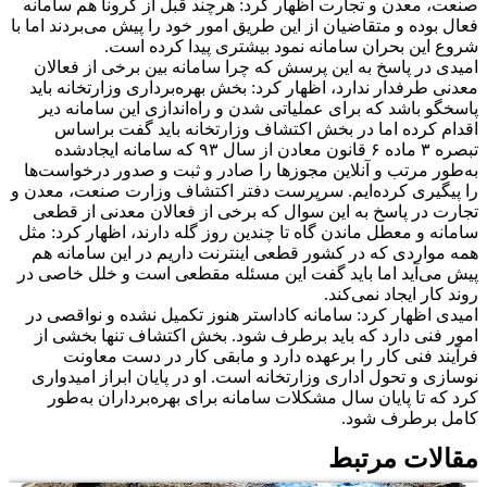
صنعت، معدن و تجارت اظهار کرد: هرچند قبل از کرونا هم سامانه
فعال بوده و متقاضیان از این طریق امور خود را پیش می‌بردند اما با
شروع این بحران سامانه نمود بیشتری پیدا کرده است.
امیدی در پاسخ به این پرسش که چرا سامانه بین برخی از فعالان
معدنی طرفدار ندارد، اظهار کرد: بخش بهره‌برداری وزارتخانه باید
پاسخگو باشد که برای عملیاتی شدن و راه‌اندازی این سامانه دیر
اقدام کرده اما در بخش اکتشاف وزارتخانه باید گفت براساس
تبصره ۳ ماده ۶ قانون معادن از سال ۹۳ که سامانه ایجادشده
به‌طور مرتب و آنلاین مجوزها را صادر و ثبت و صدور درخواست‌ها
را پیگیری کرده‌ایم. سرپرست دفتر اکتشاف وزارت صنعت، معدن و
تجارت در پاسخ به این سوال که برخی از فعالان معدنی از قطعی
سامانه و معطل ماندن گاه تا چندین روز گله دارند، اظهار کرد: مثل
همه مواردی که در کشور قطعی اینترنت داریم در این سامانه هم
پیش می‌آید اما باید گفت این مسئله مقطعی است و خلل خاصی در
روند کار ایجاد نمی‌کند.
امیدی اظهار کرد: سامانه کاداستر هنوز تکمیل نشده و نواقصی در
امور فنی دارد که باید برطرف شود. بخش اکتشاف تنها بخشی از
فرآیند فنی کار را برعهده دارد و مابقی کار در دست معاونت
نوسازی و تحول اداری وزارتخانه است. او در پایان ابراز امیدواری
کرد که تا پایان سال مشکلات سامانه برای بهره‌برداران به‌طور
کامل برطرف شود.
مقالات مرتبط