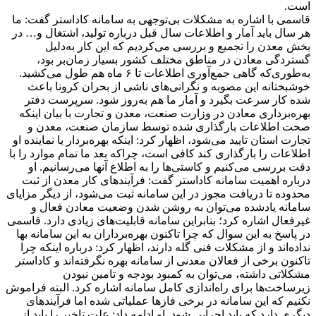
است.
قاسمی با اشاره به مشکلات بی‌توجهی به سامانه کاداستر گفت: ما
هر سال باید آمار و اطلاعات سال قبل درباره تولید، اشتغال و… در
بخش معدن را تجمیع و بررسی می‌کردیم که این کار به‌دلیل
گستردگی معادن در مناطق مختلف کشور بسیار زمان‌بر بود،
به‌طوری‌که گاهی جمع‌آوری اطلاعات تا ۶ ماه هم طول می‌کشید.
خوشبختانه این مصوبه و نگرانی‌های ناشی از بحران کرونا باعث
شده کار سرعت بگیرد و آمار ما هم به‌روز شود. سرپرست دفتر
بهره‌برداری معادن در وزارت صنعت، معدن و تجارت با بیان اینکه
صحت اطلاعات بارگذاری شده توسط سازمان صنعت، معدن و
تجارت استان تایید می‌شود، اظهار کرد: اینکه بهره‌بردار یا نماینده او
اطلاعات را بارگذاری کند کافی است، چراکه بعد ما تمام موارد را با
دقت بررسی می‌کنیم و کاستی‌ها را به اطلاع آنها می‌رسانیم. او
درباره اهمیت سامانه کاداستر گفت: فرآیندهای کار معدن از ثبت
محدوده تا دریافت مجوز در این سامانه ثبت می‌شود، از دیگر مزایای
سامانه یادشده می‌توان به روشن شدن وضعیت معادن فعال و
غیرفعال اشاره کرد؛ بنابراین سامانه قابلیت‌های زیادی دارد. قاسمی
در پاسخ به این سوال که چرا تاکنون بهره‌برداران به این سامانه بها
نداده‌اند و از مشکلات فنی گله دارند، اظهار کرد: درباره اینکه چرا
تاکنون برخی از فعالان معدنی از سامانه بهره نگرفته‌اند و کاداستر
مشکلاتی داشته، می‌توان به کمبود بودجه و تامین نبودن
زیرساخت‌ها برای راه‌اندازی کامل سامانه اشاره کرد. البته فراموش
نکنیم که این سامانه در برخی فازها عملیاتی شده اما فرآیندهای
دیگری دارد که باید اجرایی شود. او ادامه داد: علت تاخیر را باید از