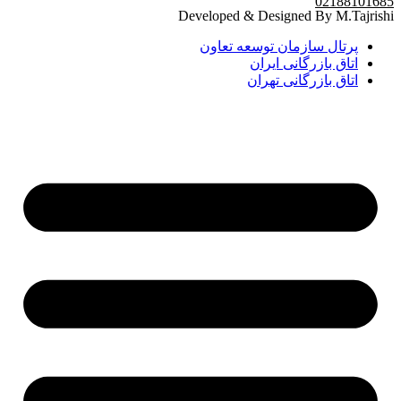
02188101685
Developed & Designed By M.Tajrishi
پرتال سازمان توسعه تعاون
اتاق بازرگانی ایران
اتاق بازرگانی تهران