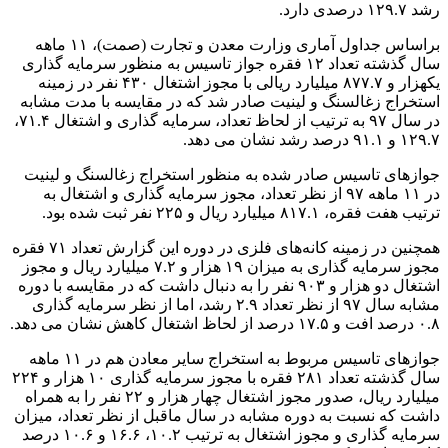
رشد ۱۲۹.۷ درصدی دارد.
براساس جداول آماری وزارت معدن و تجارت (صمت)، ۱۱ ماهه
سال گذشته تعداد ۱۲ فقره جواز تاسیس به منظور سرمایه گذاری
یکهزار و ۸۷۷.۷ میلیارد ریالی با مجوز اشتغال ۴۳۰ نفر در زمینه
استخراج زغالسنگ و لینیت صادر شد که در مقایسه با مدت مشابه
در سال ۹۷ به ترتیب از لحاظ تعداد، سرمایه گذاری و اشتغال ۷۱.۴،
۱۲۹.۷ و ۹۱.۱ درصد رشد نشان می دهد.
جوازهای تاسیس صادر شده به منظور استخراج زغالسنگ و لینیت
در ۱۱ ماهه ۹۷ از نظر تعداد، مجوز سرمایه گذاری و اشتغال به
ترتیب هفت فقره، ۸۱۷.۱ میلیارد ریال و ۲۲۵ نفر ثبت شده بود.
همچنین در زمینه کانه‌های فلزی در دوره این گزارش تعداد ۷۱ فقره
مجوز سرمایه گذاری به میزان ۱۹ هزار و ۷.۲ میلیارد ریال و مجوز
اشتغال دو هزار و ۹۰۳ نفر را به دنبال داشت که در مقایسه با دوره
مشابه سال ۹۷ از نظر تعداد ۲.۹ رشد، اما از نظر سرمایه گذاری
۰.۸ درصد افت و ۱۷.۵ درصد از لحاظ اشتغال کاهش نشان می دهد.
جوازهای تاسیس مربوط به استخراج سایر معادن هم در ۱۱ ماهه
سال گذشته تعداد ۲۸۱ فقره با مجوز سرمایه گذاری ۱۰ هزار و ۲۲۴
میلیارد ریال، صدور مجوز اشتغال چهار هزار و ۲۲ نفر را به همراه
داشت که نسبت به دوره مشابه در سال ماقبل از نظر تعداد، میزان
سرمایه گذاری و مجوز اشتغال به ترتیب ۱۰.۲، ۱۶.۶ و ۱۰.۶ درصد