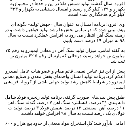
افزود: سال گذشته تولید شمش طلا در این واحدها در مجموع به
یکهزار و ۱۳۹ کیلو گرم رسید و امسال دستیابی به یکهزار و ۳۳۳
کیلو گرم هدفگذاری شده است.
وی افزود: برنامه امسال به عنوان سال «جهش تولید» بگونه ای
پیش بینی شده که در تمامی بخش ها رشد تولید خواهیم داشت و در
زمینه سنگ آهن انتظار می رود به افزایش عملکرد نسبت به سال
۹۸ به میزان ۱۹ درصد دست یابیم.
به گفته امامی، میزان تولید سنگ آهن در معادن ایمیدرو به رقم ۷۵
میلیون تن خواهد رسید، درحالی که پارسال رقم ۶۲.۵ میلیون تن
ثبت شد.
پیش از این نیز عباس نعیمی قائم مقام و عضو هیات عامل ایمیدرو
اعلام کرد: برنامه تولید امسال واحدهای بخش معدن و صنایع معدنی
ایمیدرو در شرایط کاهش رشد تولید جهانی ناشی از کرونا، افزایشی
است.
طبق پیش بینی‌های صورت گرفته، برنامه تولید زنجیره فولاد شامل
دانه بندی ۳۱ درصد، کنسانتره سنگ آهن ۷ درصد، گندله سنگ آهن
۱۱ درصد، آهن اسفنجی ۱۳ درصد، شمش فولاد ۳ درصد، تولیدات
فولادی یک درصد نسبت به سال ۹۸ افزایش خواهد داشت.
امامی یادآور شد: کل استخراج مواد معدنی از حدود پنج هزار و ۶۰۰