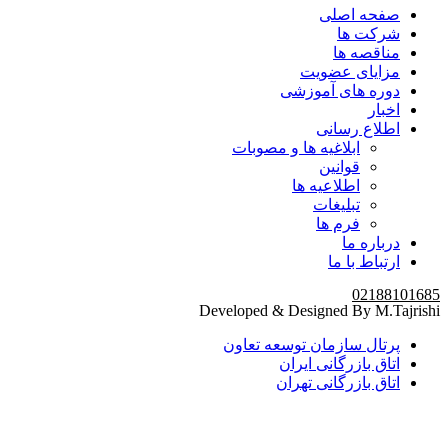
صفحه اصلی
شرکت ها
مناقصه ها
مزایای عضویت
دوره های آموزشی
اخبار
اطلاع رسانی
ابلاغیه ها و مصوبات
قوانین
اطلاعیه ها
تبلیغات
فرم ها
درباره ما
ارتباط با ما
02188101685
Developed & Designed By M.Tajrishi
پرتال سازمان توسعه تعاون
اتاق بازرگانی ایران
اتاق بازرگانی تهران