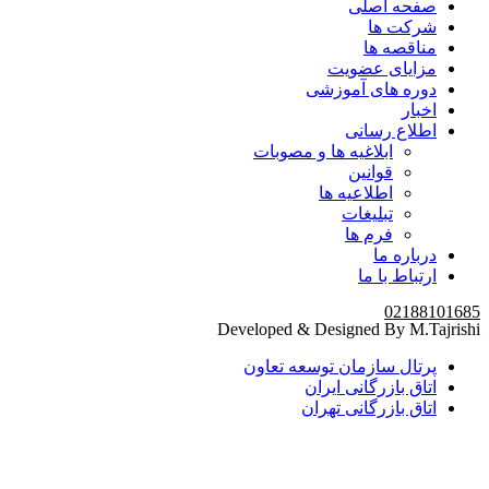
صفحه اصلی
شرکت ها
مناقصه ها
مزایای عضویت
دوره های آموزشی
اخبار
اطلاع رسانی
ابلاغیه ها و مصوبات
قوانین
اطلاعیه ها
تبلیغات
فرم ها
درباره ما
ارتباط با ما
02188101685
Developed & Designed By M.Tajrishi
پرتال سازمان توسعه تعاون
اتاق بازرگانی ایران
اتاق بازرگانی تهران