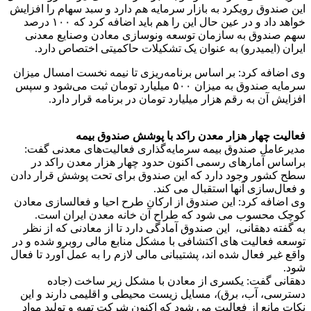
این صندوق رویکرد به بازار سرمایه هم دارد و سبد سهام را افزایش
خواهد داد و در عین حال این را هم باید اضافه کرد که ۱۰۰ درصد
سهم صندوق به سازمان توسعه ونوسازی معادن وصنایع معدنی
ایران (ایمیدرو) به عنوان یک تشکیلات حاکمیتی اختصاص دارد.
وی اضافه کرد: بر اساس برنامه‌ریزی تا نیمه نخست امسال میزان
سرمایه صندوق به میزان ۵۰۰ میلیارد تومان ثبت می‌شود و سپس
افزایش آن به رقم هزار میلیارد تومان در برنامه قرار دارد.
فعالیت چهار هزار معدن راکد با پوشش صندوق بیمه
مدیرعامل صندوق بیمه سرمایه‌گذاری فعالیت‌های معدنی گفت:
براساس آمارهای رسمی اکنون حدود چهار هزار معدن راکد در
سطح کشور وجود دارد که این صندوق برای تحت پوشش قرار دادن
و فعال‌سازی آنها استقبال می کند.
وی اضافه کرد: این صندوق از ارکان طرح احیا و فعالسازی معادن
کوچک محسوب می شود که طراح آن خانه معدن ایران است.
به گفته دهقانی، این صندوق آمادگی دارد تا از معادنی که از نظر
توسعه فعالیت های اکتشافی با مشکل منابع مالی روبرو شده و در
واقع غیر فعال شده اند، پشتیبانی مالی لازم را به عمل آورد تا فعال
شود.
دهقانی گفت: یکسری از معادن با مشکل زیر ساخت (جاده
دسترسی، آب، برق)، مسایل زیست محیطی و اقلیمی دارند و این
نکات مانع از فعالیت می شود که اکنون شرکت تهیه و تولید مواد