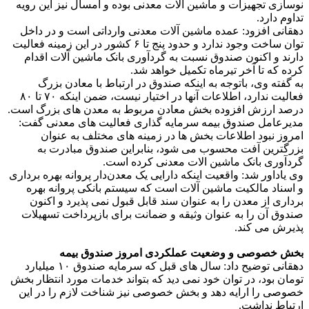
نوسازی تجهیزات و ماشین آلات معدنی بوده و امسال نیز این رویه
تداوم دارد.
دهقانی افزود: عمده ماشین آلات معدنی وارداتی است و در داخل
توان ساخت وجود ندارد و حدود پنج تا ۶ کشور در این زمینه فعالیت
دارند و اکنون صندوق نسبت به گردآوری بانک ماشین آلات اقدام
کرده که تا آخر تیرماه تکمیل خواهد شد.
به گفته وی، باتوجه به اینکه صندوق در ارتباط با معادن بزرگ
فعالیت ندارد، اطلاعات آنها در اختیار نیست، ضمن اینکه ۷۰ تا ۸۰
درصد ارزش افزوده بخش معادن مربوط به معدن های بزرگ است.
مدیرعامل صندوق بیمه سرمایه گذاری فعالیت های معدنی گفت:
امروز نبود اطلاعات بخش ها در زمینه های مختلف به عنوان
بزرگترین آفت محسوب می شود، بنابراین صندوق مبادرت به
گردآوری بانک ماشین الات معدنی کرده است.
وی یاداور شد: واقعیت اینکه دارایی یک معدن‌دار پروانه بهره برداری
و اسناد مالکیت ماشین آلات است که سیستم بانکی پروانه بهره
برداری از معدن را به عنوان سند قابل قبول نمی پذیرد و اکنون
صندوق آن را به عنوان وثیقه و ضمانت برای بازپرداخت تسهیلات
پذیرش می کند.
بخش خصوصی و وضعیت عملکردی امروز صندوق بیمه
دهقانی توضیح داد: سال های قبل که سرمایه صندوق ۱۰ میلیارد
تومان بود، در توان خود نمی دید که بتواند خدمات مورد انتظار بخش
خصوصی را ارایه دهد و بخش خصوصی نیز شناخت لازم را در این
ارتباط نداشت.