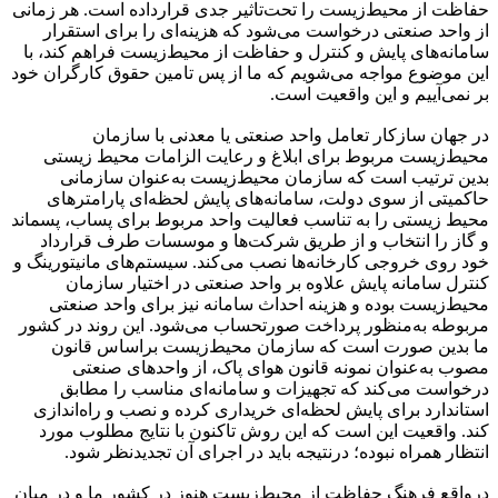
حفاظت از محیط‌زیست را تحت‌تاثیر جدی قرارداده است. هر زمانی
از واحد صنعتی درخواست می‌شود که هزینه‌ای را برای استقرار
سامانه‌های پایش و کنترل و حفاظت از محیط‌زیست فراهم کند، با
این موضوع مواجه می‌شویم که ما از پس تامین حقوق کارگران خود
بر نمی‌آییم و این واقعیت است.
در جهان سازکار تعامل واحد صنعتی یا معدنی با سازمان
محیط‌زیست مربوط برای ابلاغ و رعایت الزامات محیط زیستی
بدین ترتیب است که سازمان محیط‌زیست به‌عنوان سازمانی
حاکمیتی از سوی دولت، سامانه‌های پایش لحظه‌ای پارامترهای
محیط زیستی را به تناسب فعالیت واحد مربوط برای پساب، پسماند
و گاز را انتخاب و از طریق شرکت‌ها و موسسات طرف قرارداد
خود روی خروجی کارخانه‌ها نصب می‌کند. سیستم‌های مانیتورینگ و
کنترل سامانه پایش علاوه بر واحد صنعتی در اختیار سازمان
محیط‌زیست بوده و هزینه احداث سامانه نیز برای واحد صنعتی
مربوطه به‌منظور پرداخت صورتحساب می‌شود. این روند در کشور
ما بدین صورت است که سازمان محیط‌زیست براساس قانون
مصوب به‌عنوان نمونه قانون هوای پاک، از واحدهای صنعتی
درخواست می‌کند که تجهیزات و سامانه‌ای مناسب را مطابق
استاندارد برای پایش لحظه‌ای خریداری کرده و نصب و راه‌اندازی
کند. واقعیت این است که این روش تاکنون با نتایج مطلوب مورد
انتظار همراه نبوده؛ درنتیجه باید در اجرای آن تجدیدنظر شود.
درواقع فرهنگ حفاظت از محیط‌زیست هنوز در کشور ما و در میان