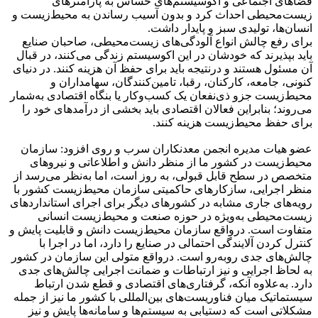
فضاهای اجتماعی و اکوسیستم‌های حساس به پارامترهای
زیست‌محیطی احداث کرد و بدون آسیب رساندن به محیط‌زیست و
انسان‌ها، تولیدی سبز و پایدار داشت.
برای رفع چالش انواع آلودگی‌های زیست‌محیطی، صاحبان صنایع
باید بپذیرند که خودشان در این اکوسیستم زندگی می‌کنند، در قبال
آن مسئول هستند و درنتیجه باید برای حفظ آن هزینه کنند. در دنیای
کنونی، جامعه، کارکنان، رقبا، تامین‌کنندگان، سهامداران و
محیط‌زیست جزو ذی‌نفعان یک کسب‌وکار یا بنگاه اقتصادی به‌شمار
می‌روند؛ بنابراین فعالان اقتصادی باید بخشی از درآمدهای خود را
برای حفظ محیط‌زیست هزینه کنند.
عضو هیات مدیره انجمن معدنکاران سرب و روی افزود: سازمان
محیط‌زیست در کشور ما از منظر دانش و اطلاعاتی و نیروهای
متخصص در سطح قابل قبولی، به روز است، اما به‌نظر می‌رسد از
منظر اجرایی، سازکارهای حاکمیتی سازمان محیط‌زیست کشور با
رویه‌های جاری مشابه در کشورهای دیگر برای اجرای استانداردهای
زیست‌محیطی به‌ویژه در حوزه صنعت و محیط‌زیست انسانی
متفاوت است. درواقع سازمان محیط‌زیست دانش و قابلیت پایش و
کنترل کردن آلایندگی احتمالی در صنایع را دارد، اما در اجرا با
چالش‌های جدی روبه‌رو است. درواقع متولی این سازمان در کشور
به لحاظ اجرایی و نیز ارتباطات و ضمانت اجرایی چالش‌های جدی
دارد. به‌علاوه آنکه، گرفتاری‌های اقتصادی و قطع شدن ارتباط
سیستماتیک میان فناوریست‌های بین‌المللی با کشور ما نیز از جمله
مشکلاتی است که دستیابی به سیستم‌ها و سامانه‌ها پایش و نیز