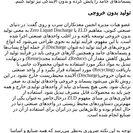
پسماندهای جامد را پایش کرده و بدون آلایندگی نیز تولید کنیم.
تولید بدون خروجی
عضو هیات مدیره انجمن معدنکاران سرب و روی گفت: در دنیای
صنعتی کنونی، مفاهیم ZLD یا Zero Liquid Discharge به معنی تولید
بدون خروجی توسعه یافته و در اغلب واحدهای صنعتی اجرا شده
است. با این مفهوم، فرآیند تولید به نحوی طراحی می‌شود که انواع
خروجی‌های فرآیند تولید (به‌عنوان Discharge) از جمله انواع پساب‌ها
و پسماندهای جامد و همچنین گازهای خروجی باید در فرآیند تولید از
طریق کاهش مقدار آن (Reduce)، استفاده مجدد(Reuse) و درنهایت
تبدیل به مواد دیگر مورد استفاده به‌عنوان محصولات جانبی یا
بازیافت (Recycling) مورد استفاده قرار بگیرد و از واحد صنعتی
به‌عنوان خروجی(Discharge) آلاینده محیط‌زیست خارج نشود. در این
روش تلاش می‌شود پسماند و خروجی واحدهای تولیدی به صفر
نزدیک شود. یعنی هیچ پسماندی نباید از واحدهای تولیدی خارج و همه
چیز باید به محصولات قابل مصرف تبدیل شود. استفاده از
فناوری‌های بر مبنای مفهوم ZLD درحال‌حاضر به‌عنوان یکی از
مهم‌ترین دستاوردهای محیط زیستی در واحدهای صنعتی دنیا در
حال انجام بوده و تلاش‌هایی نیز در ایران برای استفاده از آن در
صنایع انجام شده است.
توجه به این نکته ضروری به‌نظر می‌رسد که همه صنایع و اساسا