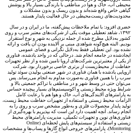
محیطی آب، خاک و هوا در مناطقی با بارندگی بسیار بالا و پوشش
گیاهی خاص واقع شده‌اند و بدون ریسک و بدون مشکلات و
محدودیت‌های زیست‌محیطی در حال فعالیت پایدار هستند.
خضری افزود: با تمام ملاحظات پیش‌گفته، ما در ایران و در سال
۱۳۹۲، شاهد تعطیلی موقت یکی از شرکت‌های معتبر سرب و روی
کشور به‌دلایل مطرح شده از جمله نزدیکی به شهر و نوع استقرار
بودیم. البته هیچ‌گونه شواهدی مبنی بر آلاینده بودن آن یافت و ارائه
نشده بود. این تعطیلی فقط به‌دلایل نگرانی و فضای عمومی
ایجادشده در جامعه انجام شد. درحالی که در واحد یادشده، فناوری
از یکی از معتبرترین شرکت‌های اروپا تامین شده و از نظر تجهیزات
حفاظت از محیط‌زیست از برتری خاصی برخوردار بود. شرکت
اروپایی یادشده با همان فناوری در شهر صنعتی بولیدن سوئد تولید
سرب را با همین فناوری به‌صورت مداوم به انجام می‌رساند. پس
می‌توان حتی در وسط شهر و در مناطقی با تراکم جمعیتی بالا و
شرایط ویژه محیط زیستی و اکوسیستم‌های بسیار پیچیده حساس
به پارامترهای آلایندگی‌های آب، خاک و هوا هم با رعایت کامل
الزامات محیط زیستی و استفاده از تجهیزات حفاظت محیط زیست،
تولید پایدار محصولات فلزی و به‌طور مشخص سرب و روی را به
انجام رساند. آنچه اهمیت دارد این است که بپذیریم با بهره‌گیری از
فناوری‌های نوین و تجهیزات تکمیلی، مدیریت پارامترهای محیط
زیستی و استفاده از سیستم‌های پایش لحظه‌ای (Online
Monitoring)، پارامترهای خروجی انواع گازها و پساب‌ها و مشخصات