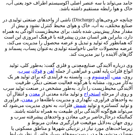
جامد می‌تواند با سه عنصر اصلی اکوسیستم اطراف خود یعنی آب،
خاک و هوا رابطه مستقیم داشته باشد.
چنانچه خروجی‌های (Discharge) ناشی از واحدهای صنعتی تولیدی در
صنایع مختلف، به آب، خاک و هوای محیط کنترل نشود و بیش از
مقدار مجاز پیش‌بینی شده باشد، برای محیط‌زیست آلودگی به همراه
دارد، بنابراین هنر انسان مدرن پیشرفته با فرهنگ امروزی این است
که همانطور که تولید و تبدیل و عرضه محصول را مدیریت می‌کند،
عرضه محصولات جانبی ناخواسته تولیدی به‌عنوان پساب، پسماند و
گازهای آلاینده را نیز مدیریت کند.
وی درباره آلایندگی صنایع‌معدنی و فلزی گفت: به‌طور کلی، تولید
انواع فلزات پایه آهنی و غیرآهنی از جمله
آهن
و
فولاد
،
سرب
،
روی،
مس
،
آلومینیوم
و… وابسته به فرآیندی که برای تولید هر یک
به‌کار می‌رود، مشابه با هرگونه فعالیت صنعتی دیگر، ظرفیت
آلایندگی محیط‌زیست را دارد. به‌طور مشخص در صنعت تولید سرب
و روی از مرحله
استخراج
و تولید ماده معدنی از
معدن
و انتقال آن
به واحدهای فرآوری، نگهداری و مدیریت باطله‌ها در
معدن
، فرآوری
و تولید کنسانتره و تولید
شمش
فلزات، به نحوی مدیریت می‌شود که
می‌تواند هیچ‌گونه آلایندگی برای طبیعت به همراه نداشته باشند.
کمااینکه درحال‌حاضر برخی معادن و واحدهای پیشرفته سرب و
روی جهان به‌دلایل موقیعت قرارگیری معادن مربوط و
زیرساخت‌های مورد نیاز در نزدیکی شهرها و مناطق مسکونی یا
بعضا درون‌شهرها و در زیست‌بوم‌های بسیار خاص از نظر شرایط