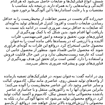
شمش، انواع فیلترکیک‌ها و ضایعات حاصل می‌شود که هرکدام
آلایندگی و پیامدهایی را به همراه دارند. درنتیجه باید متناسب با
مقتضیات و با رعایت استانداردها با این آلودگی‌ها برخورد شود.
حیدرزاده گام نخست در مسیر حفاظت از محیط‌زیست را به حداقل
رساندن ضایعات دانست و افزود: کنترل فرآیندهای تولید به‌گونه‌ای
که ضایعات به حداقل برسد، ضروری است. در ادامه باید نسبت به
بازیافت آنها اقدام شود. بدین شکل که با کمک بهره‌گیری از
فناوری‌های نوین، تحقیق و توسعه و امور فنی‌مهندسی، فلزات
آلاینده و با ارزشی که در پسماندها باقی مانده است را به‌عنوان
محصول جانبی استخراج کرد. درواقع این فلزات به گونه‌ای فرآوری
شوند که محصول جانبی قلمداد شود. منظور از محصول جانبی آن
است که عارضه زیست‌محیطی ندارد و در عین حال قابلیت فروش
و استفاده را دارد. گفتنی است برای تحقق این هدف بهره‌گیری از
فناوری‌های نوین و پیشرفته ضروری به‌نظر می‌رسد.
وی در ادامه گفت: به‌عنوان نمونه، در فیلترکیک‌های تصفیه بازمانده
از واحدهای تولید شمش روی، عناصری مانند نیکل، کادمیوم، کبالت
و سایر عناصر وجود داد. این عناصر محیط‌زیست را آلوده می‌کنند؛
بنابراین می‌توان آنها را به رآکتورهایی منتقل و با جداسازی عناصر
یادشده محصولاتی مانند شمش نیکل، کادمیوم و اکسید کبالت تولید
کرد. درواقع محصولی تولید می‌شود که نه‌تنها آلودگی ندارد، بلکه به
محصولی با ارزش‌افزوده بالاتر تبدیل خواهند شد. درواقع، از یک‌سو