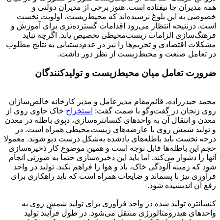
همه مدیران جا نیفتاده است. هنوز برخی از مدیران دولتی و
خصوصی به این بلوغ نرسیده‌اند که محیط‌زیست، اولویت نخست
است. درنتیجه انتظار می‌رود اقدامات گسترده‌تری برای آموزش و
فرهنگ‌سازی الزامات زیست‌محیطی تخصیص یابد. اگرچه نباید
مشکلات اقتصادی و تحریم‌ها را نیز در عدم‌دستیابی به نتایج مطلوب
در تعامل صنعت و محیط‌زیست از نظر دور داشت.
ضرورت تعامل میان محیط‌زیست و تولیدکنندگان
محمد حیدرزاده، قائم‌مقام مدیرعامل و مدیر کارخانه خالص‌سازان
روی زنجان در گفت‌وگو با صمت گفت:
استخراج
خاک حاوی روی از
معدن و انتقال آن به واحدهای کنسانتره‌سازی، دپوی باطله در معدن
و تولید شمش روی با عارضه‌های زیست‌محیطی همراه است. در
درجه نخست باید باطله‌های یادشده به‌شکل درست دپو شوند. معمولا
حجم این باطله‌ها قابل توجه است و همین موضوع کار ذخیره‌سازی
آنها را دشوار می‌کند. اما باید این ذخیره‌سازی حتما به صورتی انجام
شود که زمینه آلودگی خاک، باد و هوا را فراهم نکند. تولید در واحد
فرآوری نیز با پسماند و ضایعات همراه است که باید راهکاری برای
رفع آن اندیشیده شود.
کنسانتره تولید شده در واحد فرآوری برای تولید شمش روی به
واحدهای هیدرومتالورژی منتقل می‌شود. در طول فرآیند تولید