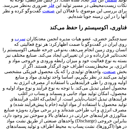
نکات زیست‌محیطی در مسیر تولید این
فلز
ضروری به‌نظر می‌رسد.
برای بررسی این موضوع، با فعالان این
صنعت
گفت‌وگو کرده و نظر
آنها را در این زمینه جویا شده‌ایم.
فناوری، اکوسیستم را حفظ می‌کند
سیدچنگیز خضری، عضو هیات مدیره انجمن معدنکاران
سرب
و
روی ایران در گفت‌وگو با صمت اظهارکرد: هر نوع فعالیتی که
انسان روی زمین انجام می‌دهد، به‌نوعی چرخه طبیعی اکوسیستم را
تحت‌تاثیر قرارداده و در آن تغییراتی ایجاد می‌کند. صنایع مختلف نیز
بسته به نوع فعالیت خود و میزان رابطه ورودی و خروجی مواد و
انرژی، بر محیط‌زیست اطراف خود اثرگذار هستند. اگر از
بخش
صنعت
، واحدهای تولیدی را که یک محصول فیزیکی مشخصی
تولید می‌کنند در نظر بگیریم، اساسا واحد تولیدی مواد و منابع
اولیه ورودی را طی فرآیندهایی با استفاده از مصرف انرژی به
محصول اصلی تبدیل می‌کند. با توجه به نوع فرآیند و نوع مواد اولیه و
محصول، امکان تولید مواد جانبی و پسماند و پساب در اغلب
فرآیندهای تبدیل اجتناب‌ناپذیر است. از آنجایی‌که اغلب فرآیندهای
تولید محصول با استفاده از مواد اولیه (خام یا پیش‌فرآیند شده) و
مصرف انرژی و آب طراحی شده‌اند و در برخی موارد به‌ویژه صنایع
متالورژی فرآیندهای حرارتی در دماهای بالا و سوختن نیز وجود دارد،
بنابراین خروجی (Discharge) واحدهای صنعتی از طریق نشت مواد
در هوا (اگزوزها)، نشت پساب به محیط اطراف و تولید پسماندهای