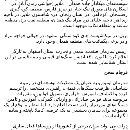
شیست‌های میکادار جاده همدان – ملایر (حواشی زمان آباد)، در
اسکارن های متورق تنگ حنا، در نیریز فارس، منطقه کوه گبری
رفسنجان، کوه اهر، در اتسان زنجان، دره شاهسون ملایر، در ناحیه
زند اهر، ناحیه علیای دره مراد بیگ همدان، منطقه تفت یزد، منطقه
ساغند و منطقه تکاب موجود است.
بریل: در میکاشیست های کوه سنگی مشهد، در حوالی خواجه مراد
و در برخی پگماتیت های منطقه همدان وجود دارد.
رییس سازمان صنعت، معدن و تجارت استان اصفهان به تازگی
اعلام کرد: تاکنون ۱۳۰ اندیس سنگ‌های قیمتی و نیمه قیمتی در این
استان شناسایی شده است.
فرجام سخن
سازمان ایمیدرو به عنوان یک تشکیلات توسعه ای در زمینه
شناسایی ظرفیت سنگ‌های قیمتی، راهبردی مشخصی را ترسیم
کرده و اکتشاف، آموزش، فرآوری، تسهیل قوانین و مقررات
مربوطه مانند قوانین صادراتی و وارداتی گمرکی، آموزش و تامین
دستگاه‌های موردنیاز را در دست اقدام دارد. اما انتظار و توقع از یک
مجموعه برای سامان بخشیدن به یک عرصه، کاملا ناپخته و ساده
انگارانه است.
دولت می تواند بسان برخی از کشورها از روستاها فعال سازی