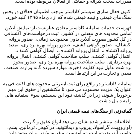
مقررات سخت گیرانه و حمایتی از فعالان مربوطه بوده است.
اکنون فعال سازی سیستم کاداستر موجب اطمینان فعالان در بخش
سنگ های قیمتی و نیمه قیمتی شده که از دی‌ماه ۱۳۹۵ کلید خورد.
فهرست خدمات سامانه کاداستر معادن عبارتست از: نمایش آنلاین
تمامی محدوده های معدنی در کشور، ثبت درخواست‌های اکتشافی
در کل کشور بصورت آنلاین بدون محدودیت زمانی، صدور پروانه
اکتشاف، صدور گواهی کشف، صدور پروانه بهره برداری، تمدید
پروانه اکتشاف، انتقال پروانه اکتشاف، ابطال گواهی کشف،
انتقال گواهی کشف، سلب صلاحیت گواهی کشف، انتقال پروانه
بهره برداری، سلب صلاحیت پروانه بهره برداری، صدور مجوز
برداشت بدلیل نبود کفایت ذخیره، موارد سیزده گانه وزارت صنعت،
معدن و تجارت در این ارتباط است.
سامانه کاداستر در واقع برای ثبت اینترنتی محدوده های اکتشافی به
عنوان یک مزیت محسوب می شود تا مکتشفین از حقوق این مهم
برخوردار شوند، زیرا در گذشته نبود این سیستم، سوء استفاده هایی
را به دنبال داشت.
گمانه‌زنی از سنگ‌های نیمه قیمتی ایران
اطلاعات منتشر شده نشان می دهد انواع عقیق و گارنت
(اواروویت، گراسولا، پیروپ و دیمانتوئید، در کوهی، ترمالین، یشم،
جاسپر آندروزیت، اپیدوت، آمتیست و فیروزه) در ایران وجود دارد.