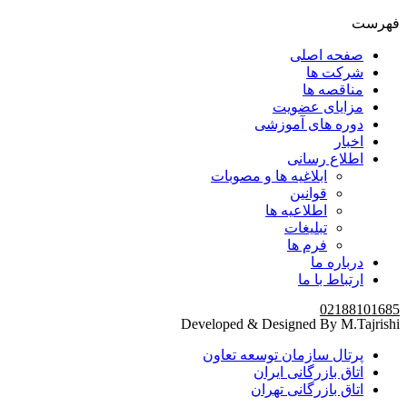
فهرست
صفحه اصلی
شرکت ها
مناقصه ها
مزایای عضویت
دوره های آموزشی
اخبار
اطلاع رسانی
ابلاغیه ها و مصوبات
قوانین
اطلاعیه ها
تبلیغات
فرم ها
درباره ما
ارتباط با ما
02188101685
Developed & Designed By M.Tajrishi
پرتال سازمان توسعه تعاون
اتاق بازرگانی ایران
اتاق بازرگانی تهران