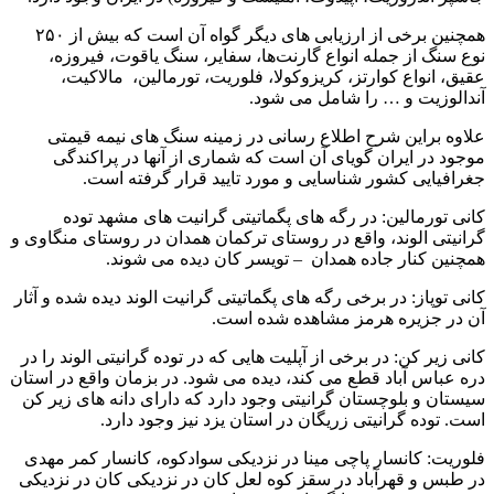
همچنین برخی از ارزیابی های دیگر گواه آن است که بیش از ۲۵۰
نوع سنگ از جمله انواع گارنت‌ها، سفایر، سنگ یاقوت، فیروزه،
عقیق، انواع کوارتز، کریزوکولا، فلوریت، تورمالین، مالاکیت،
آندالوزیت و … را شامل می شود.
علاوه براین شرح اطلاع رسانی در زمینه سنگ های نیمه قیمتی
موجود در ایران گویای آن است که شماری از آنها در پراکندگی
جغرافیایی کشور شناسایی و مورد تایید قرار گرفته است.
کانی تورمالین: در رگه های پگماتیتی گرانیت های مشهد توده
گرانیتی الوند، واقع در روستای ترکمان همدان در روستای منگاوی و
همچنین کنار جاده همدان – تویسر کان دیده می شوند.
کانی توپاز: در برخی رگه های پگماتیتی گرانیت الوند دیده شده و آثار
آن در جزیره هرمز مشاهده شده است.
کانی زیر کن: در برخی از آپلیت هایی که در توده گرانیتی الوند را در
دره عباس آباد قطع می کند، دیده می شود. در بزمان واقع در استان
سیستان و بلوچستان گرانیتی وجود دارد که دارای دانه های زیر کن
است. توده گرانیتی زریگان در استان یزد نیز وجود دارد.
فلوریت: کانسار پاچی مینا در نزدیکی سوادکوه، کانسار کمر مهدی
در طبس و قهرآباد در سقز کوه لعل کان در نزدیکی کان در نزدیکی